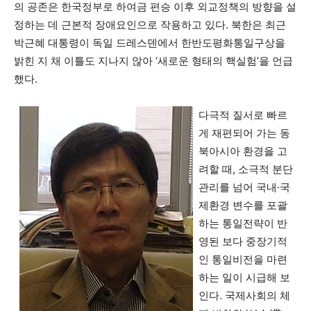
의 공존은 한국정부로 하여금 편승 이후 외교정책의 방향을 설
정하는 데 근본적 장애요인으로 작용하고 있다. 북한은 최근
박근혜 대통령이 독일 드레스덴에서 한반도평화통일구상을
밝힌 지 채 이틀도 지나지 않아 ‘새로운 형태의 핵실험’을 언급
했다.
다극적 질서로 빠르
게 재편되어 가는 동
북아시아 환경을 고
려할 때, 소극적 분단
관리를 넘어 국내·국
제환경 변수를 포괄
하는 통일전략이 반
영된 보다 중장기적
인 통일비전을 마련
하는 일이 시급해 보
인다. 국제사회의 체