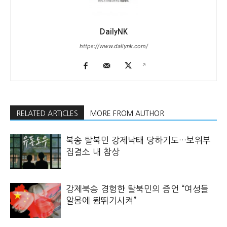
DailyNK
https://www.dailynk.com/
RELATED ARTICLES
MORE FROM AUTHOR
북송 탈북민 강제낙태 당하기도…보위부
집결소 내 참상
강제북송 경험한 탈북민의 증언 “여성들
알몸에 뜀뛰기시켜”