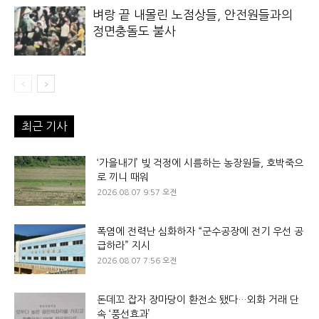
벼랑 끝 내몰린 노점상들, 안전원들과의
정면충돌도 불사
최근 기사
‘가을내기’ 빚 걱정에 시름하는 농장원들, 호박죽으
로 끼니 때워
2026.08.07 9:57 오전
폭염에 전력난 심화하자 “군수공장에 전기 우선 공
급하라” 지시
2026.08.07 7:56 오전
돈데꼬 잡자 장마당이 환전소 됐다…외화 거래 단
속 ‘풍선효과’