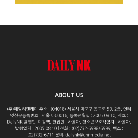
ABOUT US
(주)데일리엔케이 주소 : (04018) 서울시 마포구 동교로 59, 2층, 인터
넷신문등록번호 : 서울 아00016, 등록연월일 : 2005.08.10, 제호 :
DailyNK 발행인: 이광백, 편집인 : 하윤아, 청소년보호책임자 : 하윤아,
발행일자 : 2005.08.10 | 전화 : (02)732-6998/6999, 팩스 :
(02)732-6711 문의: dailynk@uni-media.net