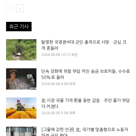
최근 기사
탈영한 국경경비대 군인 총격으로 사망…군심 크
게 흔들려
2026.08.06 10:15 오전
단속 강화에 위험 부담 커진 송금 브로커들, 수수료
50%로 올려
2026.08.06 8:00 오전
北 시장 곡물 가격·환율 동반 급등…주민 물가 부담
더 커졌다
2026.08.05 5:08 오후
[그물에 갇힌 인권] 北, 국가별 맞춤형으로 노동자
파견 규모 확대