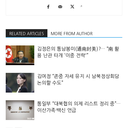
RELATED ARTICLES
MORE FROM AUTHOR
김정은의 통남봉미(通南封美)?… “南 활
용 난관 타개 ‘이중 전략'”
김여정 “존중 자세 유지 시 남북정상회담
논의할 수도”
통일부 “대북협의 의제 리스트 정리 중”…
이산가족·백신 언급