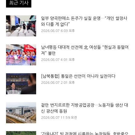
최근 기사
일부 양곡판매소 돈주가 실질 운영…“개인 쌀장사
와 다를 게 없다”
2026.08.07 6:03 오후
남녀평등 대대적 선전에 北 여성들 “현실과 동떨어
져” 불만
2026.08.07 4:01 오후
[남북통합] 통일은 선언이 아니라 실천이다
2026.08.07 2:01 오후
겉만 번지르르한 지방공업공장…노동자들 생산 대
신 광산에 동원
2026.08.07 11:59 오전
‘가을내기’ 빚 걱정에 시름하는 농장원들, 호박죽으