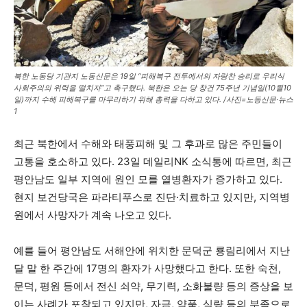
북한 노동당 기관지 노동신문은 19일 “피해복구 전투에서의 자랑찬 승리로 우리식
사회주의의 위력을 떨치자”고 촉구했다. 북한은 오는 당 창건 75주년 기념일(10월10
일)까지 수해 피해복구를 마무리하기 위해 총력을 다하고 있다. /사진=노동신문·뉴스
1
최근 북한에서 수해와 태풍피해 및 그 후과로 많은 주민들이
고통을 호소하고 있다. 23일 데일리NK 소식통에 따르면, 최근
평안남도 일부 지역에 원인 모를 열병환자가 증가하고 있다.
현지 보건당국은 파라티푸스로 진단·치료하고 있지만, 지역병
원에서 사망자가 계속 나오고 있다.
예를 들어 평안남도 서해안에 위치한 문덕군 룡림리에서 지난
달 말 한 주간에 17명의 환자가 사망했다고 한다. 또한 숙천,
문덕, 평원 등에서 전신 쇠약, 무기력, 소화불량 등의 증상을 보
이는 사례가 포착되고 있지만, 자금, 약품, 식량 등의 부족으로