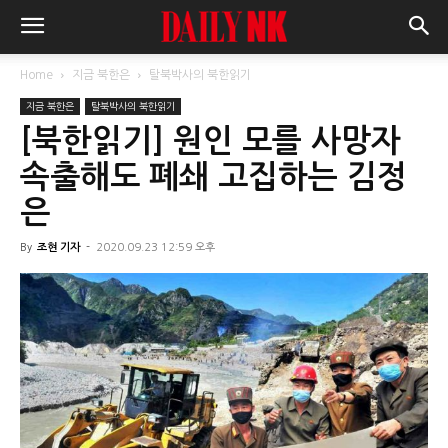
Home
지금 북한은
탈북박사의 북한읽기
지금 북한은
탈북박사의 북한읽기
[북한읽기] 원인 모를 사망자
속출해도 폐쇄 고집하는 김정
은
By
조현 기자
-
2020.09.23 12:59 오후