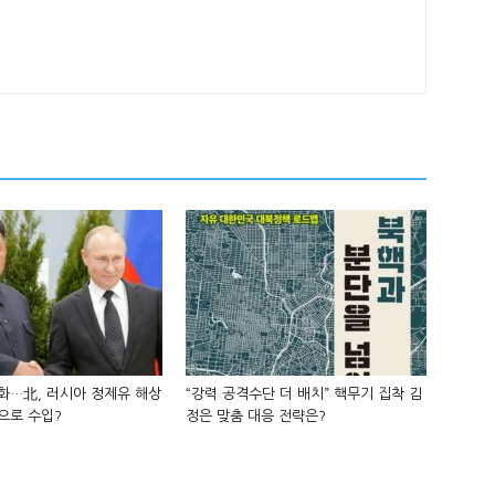
화…北, 러시아 정제유 해상
“강력 공격수단 더 배치” 핵무기 집착 김
으로 수입?
정은 맞춤 대응 전략은?