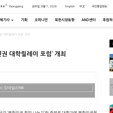
C
29.6
Pyongyang
금요일, 8월 7, 2026
English
中文
국민통일방송
체기사
기획
오피니언
북한시장동향
AND센터
후원하
권 대학릴레이 포럼’ 개최
권 대학릴레이 포럼’ 개최
사 ⓒ데일리NK
달간 ‘북한인권 희망 나누기’란 주제로 대학가에 북한인권문