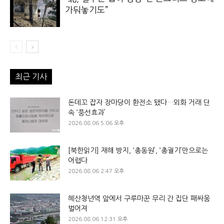
가둬놓기도”
최근 기사
돈데꼬 잡자 장마당이 환전소 됐다…외화 거래 단
속 ‘풍선효과’
2026.08.06 5:06 오후
[북한읽기] 재해 방지, ‘총동원’, ‘총궐기’만으로는
어렵다
2026.08.06 2:47 오후
혜산청년역 앞에서 구루마꾼 무리 간 집단 패싸움
벌어져
2026.08.06 12:31 오후