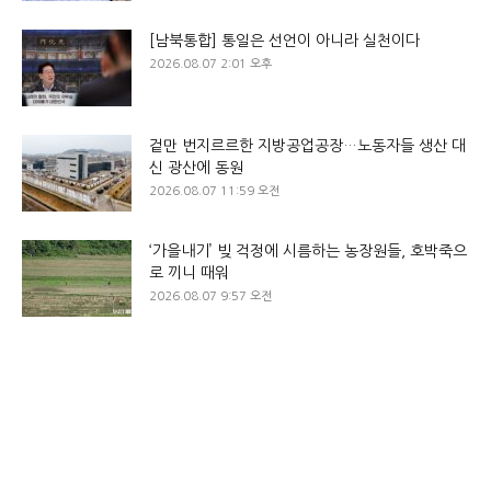
[남북통합] 통일은 선언이 아니라 실천이다
2026.08.07 2:01 오후
겉만 번지르르한 지방공업공장…노동자들 생산 대
신 광산에 동원
2026.08.07 11:59 오전
‘가을내기’ 빚 걱정에 시름하는 농장원들, 호박죽으
로 끼니 때워
2026.08.07 9:57 오전