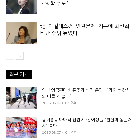
논의할 수도”
北, 아킬레스건 ‘인권문제’ 거론에 최선희
비난 수위 높였다
최근 기사
일부 양곡판매소 돈주가 실질 운영…“개인 쌀장사
와 다를 게 없다”
2026.08.07 6:03 오후
남녀평등 대대적 선전에 北 여성들 “현실과 동떨어
져” 불만
2026.08.07 4:01 오후