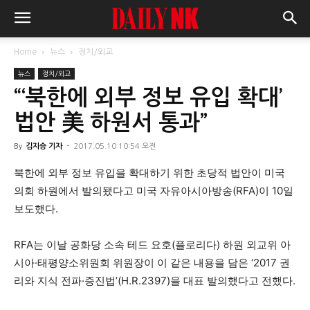
Home
뉴스
정치/외교
뉴스
정치/외교
“‘북한에 외부 정보 유입 확대’
법안 美 하원서 통과”
By
김지승 기자
-
2017.05.10 10:54 오전
북한에 외부 정보 유입을 확대하기 위한 초당적 법안이 미국
의회 하원에서 발의됐다고 미국 자유아시아방송(RFA)이 10일
보도했다.
RFA는 이날 공화당 소속 테드 요호(플로리다) 하원 외교위 아
시아·태평양소위원회 위원장이 이 같은 내용을 담은 ‘2017 권
리와 지식 전파·증진법’(H.R.2397)을 대표 발의했다고 전했다.