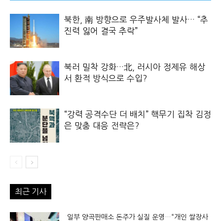
북한, 南 방향으로 우주발사체 발사… “추
진력 잃어 결국 추락”
북러 밀착 강화…北, 러시아 정제유 해상
서 환적 방식으로 수입?
“강력 공격수단 더 배치” 핵무기 집착 김정
은 맞춤 대응 전략은?
최근 기사
일부 양곡판매소 돈주가 실질 운영…“개인 쌀장사