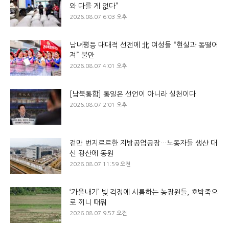
와 다를 게 없다”
2026.08.07 6:03 오후
남녀평등 대대적 선전에 北 여성들 “현실과 동떨어
져” 불만
2026.08.07 4:01 오후
[남북통합] 통일은 선언이 아니라 실천이다
2026.08.07 2:01 오후
겉만 번지르르한 지방공업공장…노동자들 생산 대
신 광산에 동원
2026.08.07 11:59 오전
‘가을내기’ 빚 걱정에 시름하는 농장원들, 호박죽으
로 끼니 때워
2026.08.07 9:57 오전