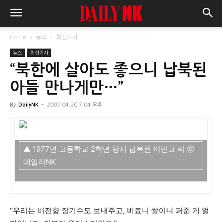
Home
뉴스
최신기사
뉴스
최신기사
“북한에 살아도 좋으니 납북된
아들 만나게만…”
By
DailyNK
-
2007.04.20 7:04 오후
▲ 1977년 고등학교 2학년 당시 납북된 이민교 씨 ⓒ
데일리NK
“우리는 비전향 장기수도 보내주고, 비료니 쌀이니 퍼준 게 얼