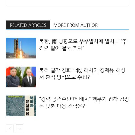
RELATED ARTICLES
MORE FROM AUTHOR
북한, 南 방향으로 우주발사체 발사… “추
진력 잃어 결국 추락”
북러 밀착 강화…北, 러시아 정제유 해상
서 환적 방식으로 수입?
“강력 공격수단 더 배치” 핵무기 집착 김정
은 맞춤 대응 전략은?