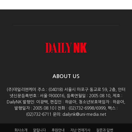
ABOUT US
(주)데일리엔케이 주소 : (04018) 서울시 마포구 동교로 59, 2층, 인터
넷신문등록번호 : 서울 아00016, 등록연월일 : 2005.08.10, 제호 :
DailyNK 발행인: 이광백, 편집인 : 하윤아, 청소년보호책임자 : 하윤아,
발행일자 : 2005.08.10 | 전화 : (02)732-6998/6999, 팩스 :
(02)732-6711 문의: dailynk@uni-media.net
회사소개
알립니다
후원안내
지난 연재기사
질문과 답변