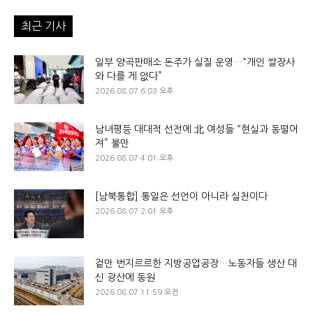
최근 기사
일부 양곡판매소 돈주가 실질 운영…“개인 쌀장사
와 다를 게 없다”
2026.08.07 6:03 오후
남녀평등 대대적 선전에 北 여성들 “현실과 동떨어
져” 불만
2026.08.07 4:01 오후
[남북통합] 통일은 선언이 아니라 실천이다
2026.08.07 2:01 오후
겉만 번지르르한 지방공업공장…노동자들 생산 대
신 광산에 동원
2026.08.07 11:59 오전