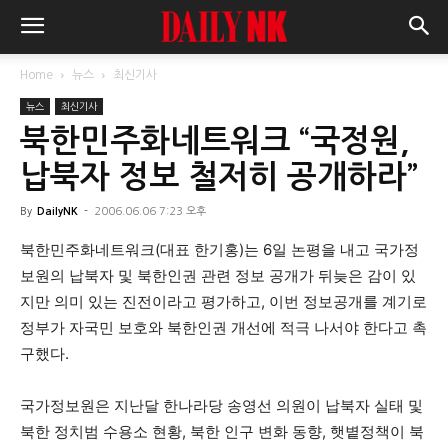
Home
뉴스
최신기사
뉴스
최신기사
북한민주화네트워크 “국정원,
납북자 정보 철저히 공개하라”
By
DailyNK
-
2006.06.06 7:23 오후
북한민주화네트워크(대표 한기홍)는 6일 논평을 내고 국가정
보원의 납북자 및 북한인권 관련 정보 공개가 뒤늦은 감이 있
지만 의미 있는 진전이라고 평가하고, 이번 정보공개를 계기로
정부가 자국민 보호와 북한인권 개선에 적극 나서야 한다고 촉
구했다.
국가정보원은 지난달 한나라당 송영선 의원이 납북자 실태 및
북한 정치범 수용소 현황, 북한 인구 변화 동향, 햇볕정책이 북