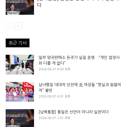
다
최근 기사
일부 양곡판매소 돈주가 실질 운영…“개인 쌀장사
와 다를 게 없다”
2026.08.07 6:03 오후
남녀평등 대대적 선전에 北 여성들 “현실과 동떨어
져” 불만
2026.08.07 4:01 오후
[남북통합] 통일은 선언이 아니라 실천이다
2026.08.07 2:01 오후