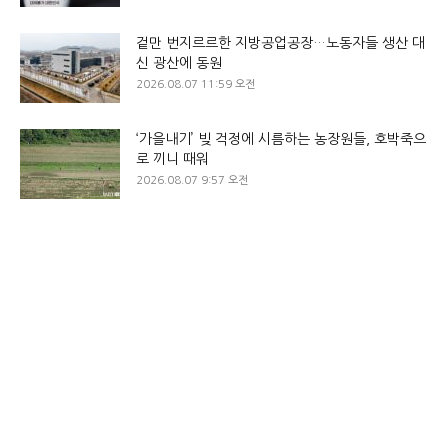
겉만 번지르르한 지방공업공장…노동자들 생산 대
신 광산에 동원
2026.08.07 11:59 오전
‘가을내기’ 빚 걱정에 시름하는 농장원들, 호박죽으
로 끼니 때워
2026.08.07 9:57 오전