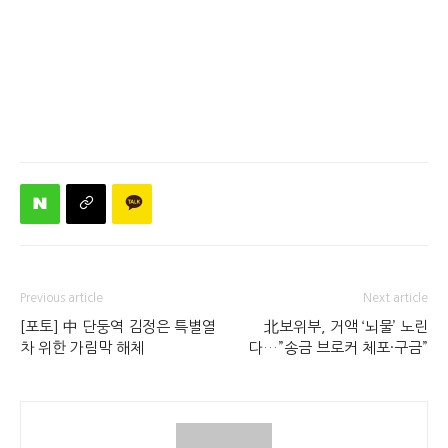
Previous article
Next article
[포토] 中 단둥역 김정은 특별열
北보위부, 거액 ‘뇌물’ 노린
차 위한 가림막 해체
다…”송금 브로커 체포·구금”