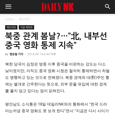
Home
헤드라인
헤드라인
지금 북한은
북중 관계 봄날?…”北, 내부선
중국 영화 통제 지속”
By
염승철 기자
-
2018.04.19 4:40 오후
북한 당국이 김정은 방중 이후 중국을 비판하는 강도는 다소
낮아졌지만, 아직도 중국 영화 시청은 철저히 통제하면서 처벌
도 병행하고 있는 것으로 전해졌다. 북중 관계와 대(對)주민 통
제는 별개로 간주한다는 뜻으로, 외부 문물 유입에 대한 경계
를 풀지 않고 있다는 점이 읽혀진다.
평안남도 소식통은 19일 데일리NK와의 통화에서 “한국 드라
마는커녕 중국 영화도 못 보게 한다”면서 “지금은 다시 사이가