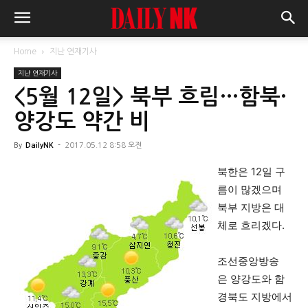
Home
지난 연재기사
지난 연재기사
<5월 12일> 북부 흐림…함북·
양강도 약간 비
By
DailyNK
-
2017.05.12 8:58 오전
북한은 12일 구
름이 많겠으며
북부 지방은 대
체로 흐리겠다.
조선중앙방송
은 양강도와 함
경북도 지방에서