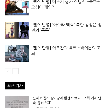
[펜스 만평] 메뚜기 장사 소탕전…북한판
오징어 게임?
[펜스 만평] ‘아수라 백작’ 북한 김정은 정
권의 ‘똑똑’
[펜스 만평] 아프간과 북핵…바이든의 고
뇌
최근 기사
돈데꼬 잡자 장마당이 환전소 됐다…외화 거래 단
속 ‘풍선효과’