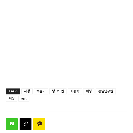
TAGS
사칭
하윤아
링크드인
최종학
해킹
통일연구원
피싱
apt