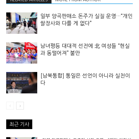
일부 양곡판매소 돈주가 실질 운영…“개인
쌀장사와 다를 게 없다”
남녀평등 대대적 선전에 北 여성들 “현실
과 동떨어져” 불만
[남북통합] 통일은 선언이 아니라 실천이
다
최근 기사