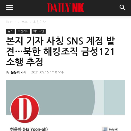
Home
뉴스
최신기사
뉴스
최신기사
헤드라인
본지 기자 사칭 SNS 계정 발
견…북한 해킹조직 금성121
소행 추정
By
문동희 기자
-
2021.09.15 1:18 오후