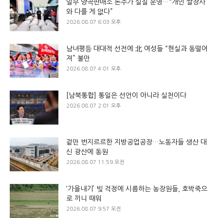
일부 양곡판매소 돈주가 실질 운영…“개인 쌀장사
와 다를 게 없다”
2026.08.07 6:03 오후
남녀평등 대대적 선전에 北 여성들 “현실과 동떨어
져” 불만
2026.08.07 4:01 오후
[남북통합] 통일은 선언이 아니라 실천이다
2026.08.07 2:01 오후
겉만 번지르르한 지방공업공장…노동자들 생산 대
신 광산에 동원
2026.08.07 11:59 오전
‘가을내기’ 빚 걱정에 시름하는 농장원들, 호박죽으
로 끼니 때워
2026.08.07 9:57 오전