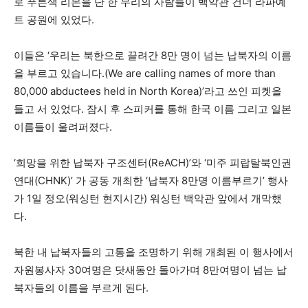
로 푸른색 리본을 단 한 무리의 사람들이 백악관 건너 라파예
트 공원에 있었다.
이들은 ‘우리는 북한으로 끌려간 8만 명이 넘는 납북자의 이름
을 부르고 있습니다.(We are calling names of more than
80,000 abductees held in North Korea)’라고 쓰인 피켓을
들고 서 있었다. 잠시 후 스피커를 통해 한국 이름 그리고 일본
이름들이 울려퍼졌다.
‘희망을 위한 납북자 구조센터(ReACH)’와 ‘미주 피랍탈북인권
연대(CHNK)’ 가 공동 개최한 ‘납북자 8만명 이름부르기’ 행사
가 1일 정오(워싱턴 현지시간) 워싱턴 백악관 앞에서 개막했
다.
북한 내 납북자들의 고통을 조명하기 위해 개최된 이 행사에서
자원봉사자 30여명은 닷새동안 돌아가며 8만여명이 넘는 납
북자들의 이름을 부르게 된다.