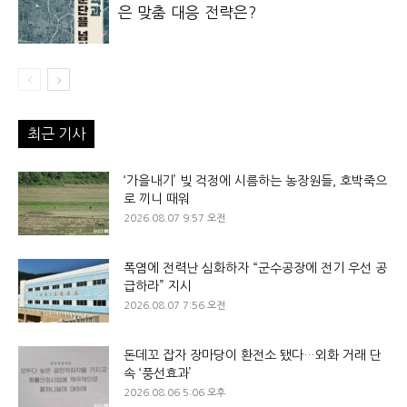
은 맞춤 대응 전략은?
최근 기사
‘가을내기’ 빚 걱정에 시름하는 농장원들, 호박죽으
로 끼니 때워
2026.08.07 9:57 오전
폭염에 전력난 심화하자 “군수공장에 전기 우선 공
급하라” 지시
2026.08.07 7:56 오전
돈데꼬 잡자 장마당이 환전소 됐다…외화 거래 단
속 ‘풍선효과’
2026.08.06 5:06 오후