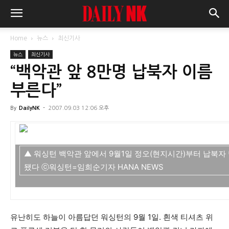
Home
뉴스
최신기사
뉴스
최신기사
“백악관 앞 8만명 납북자 이름
부른다”
By
DailyNK
-
2007.09.03 12:06 오후
▲ 워싱턴 백악관 앞에서 9월1일 정오(현지시간)부터 납북자
됐다 ⓒ워싱턴=임희순기자 HANA NEWS
유난히도 하늘이 아름답던 워싱턴의 9월 1일. 흰색 티셔츠 위