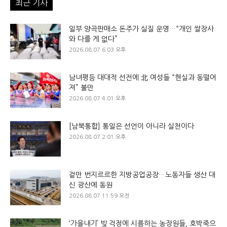
최근 기사
일부 양곡판매소 돈주가 실질 운영…“개인 쌀장사
와 다를 게 없다”
2026.08.07 6:03 오후
남녀평등 대대적 선전에 北 여성들 “현실과 동떨어
져” 불만
2026.08.07 4:01 오후
[남북통합] 통일은 선언이 아니라 실천이다
2026.08.07 2:01 오후
겉만 번지르르한 지방공업공장…노동자들 생산 대
신 광산에 동원
2026.08.07 11:59 오전
‘가을내기’ 빚 걱정에 시름하는 농장원들, 호박죽으