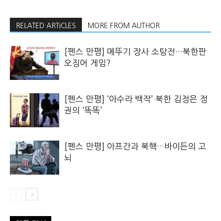
RELATED ARTICLES
MORE FROM AUTHOR
[펜스 만평] 메뚜기 장사 소탕전…북한판
오징어 게임?
[펜스 만평] ‘아수라 백작’ 북한 김정은 정
권의 ‘똑똑’
[펜스 만평] 아프간과 북핵…바이든의 고
뇌