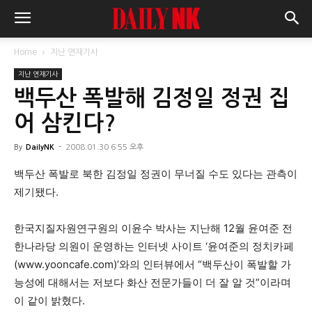
Home
지난 연재기사
지난 연재기사
백두산 폭발해 김정일 정권 집
어 삼킨다?
By
DailyNK
-
2008.01.30 6:55 오후
백두산 폭발로 북한 김정일 정권이 무너질 수도 있다는 관측이
제기됐다.
한국지질자원연구원의 이윤수 박사는 지난해 12월 윤여준 전
한나라당 의원이 운영하는 인터넷 사이트 ‘윤여준의 정치카페
(www.yooncafe.com)’와의 인터뷰에서 “백두산이 폭발할 가
능성에 대해서는 저보다 화산 전문가들이 더 잘 알 것”이라며
이 같이 밝혔다.