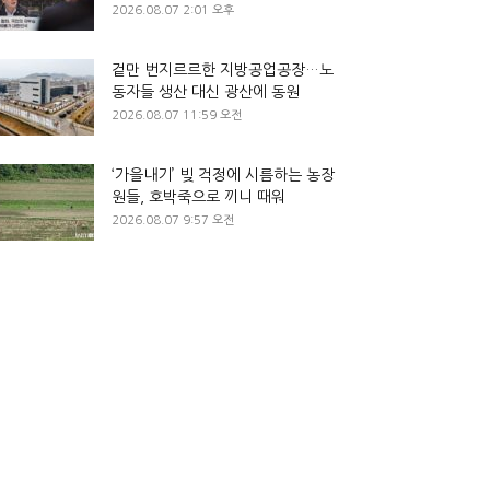
2026.08.07 2:01 오후
겉만 번지르르한 지방공업공장…노
동자들 생산 대신 광산에 동원
2026.08.07 11:59 오전
‘가을내기’ 빚 걱정에 시름하는 농장
원들, 호박죽으로 끼니 때워
2026.08.07 9:57 오전