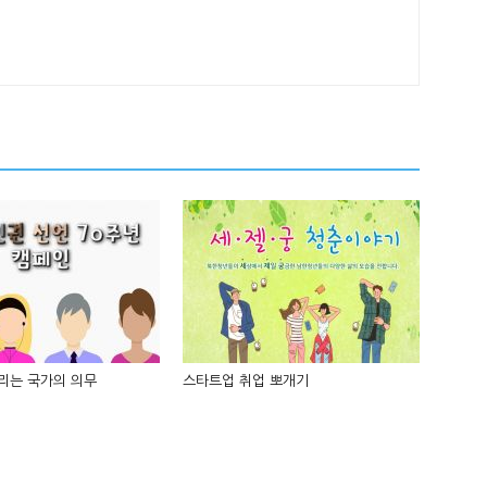
리는 국가의 의무
스타트업 취업 뽀개기