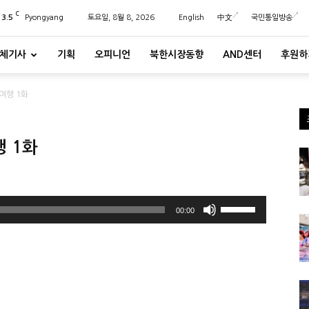
C
23.5
Pyongyang
토요일, 8월 8, 2026
English
中文
국민통일방송
체기사
기획
오피니언
북한시장동향
AND센터
후원하
여행 1화
 1화
볼
00:00
륨
을
높
이
거