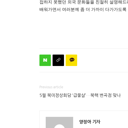
접하지 못했던 외국 문화들을 친절히 설명해드
배워가면서 여러분께 좀 더 가까이 다가가도록
Previous article
5월 북미정상회담 ‘급물살’…북핵 변곡점 맞나
양정아 기자