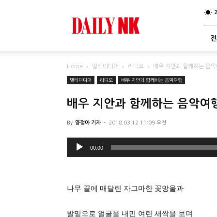
DailyNK
전
Home
멀티미디어
라디오
배우 지안과 함께하는 음악
멀티미디어
라디오
배우 지안과 함께하는 음악여행
배우 지안과 함께하는 음악여행
By
양정아 기자
-
2018.03.12 11:09 오전
오
00:00
디
오
플
나무 끝에 매달린 자그마한 꽃망울과
레
이
발밑으로 얼굴을 내민 여린 새싹을 보며