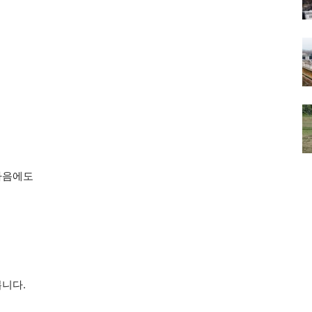
나
줄
이
려
면
상/
하
화
살
표
마음에도
키
를
사
용
하
세
봅니다.
요.