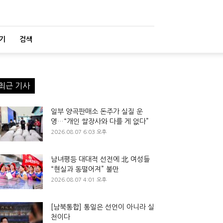
기
검색
최근 기사
일부 양곡판매소 돈주가 실질 운
영…“개인 쌀장사와 다를 게 없다”
2026.08.07 6:03 오후
남녀평등 대대적 선전에 北 여성들
“현실과 동떨어져” 불만
2026.08.07 4:01 오후
[남북통합] 통일은 선언이 아니라 실
천이다