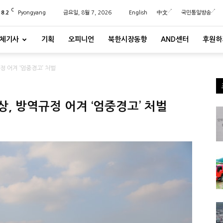
C
28.2
Pyongyang
금요일, 8월 7, 2026
English
中文
국민통일방송
체기사
기획
오피니언
북한시장동향
AND센터
후원하
정 어겨 ‘엄중경고’ 처벌
, 방역규정 어겨 ‘엄중경고’ 처벌