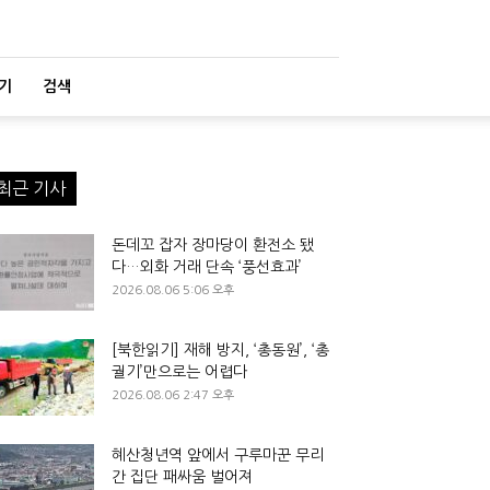
기
검색
최근 기사
돈데꼬 잡자 장마당이 환전소 됐
다…외화 거래 단속 ‘풍선효과’
2026.08.06 5:06 오후
[북한읽기] 재해 방지, ‘총동원’, ‘총
궐기’만으로는 어렵다
2026.08.06 2:47 오후
혜산청년역 앞에서 구루마꾼 무리
간 집단 패싸움 벌어져