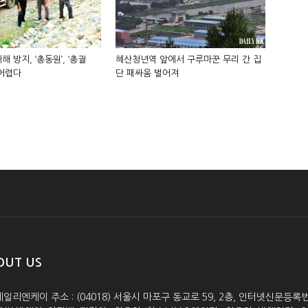
해 방지, ‘총동원’, ‘총궐
혜산청년역 앞에서 구루마꾼 무리 간 집
 어렵다
단 패싸움 벌어져
OUT US
데일리엔케이 주소 : (04018) 서울시 마포구 동교로 59, 2층, 인터넷신문등록번호 :