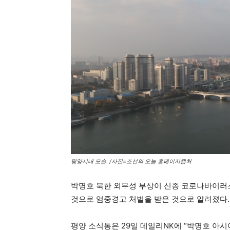
평양시내 모습. /사진=조선의 오늘 홈페이지캡처
박명호 북한 외무성 부상이 신종 코로나바이러스
것으로 엄중경고 처벌을 받은 것으로 알려졌다.
평양 소식통은 29일 데일리NK에 “박명호 아시