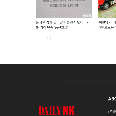
돈데꼬 잡자 장마당이 환전소 됐다…외
[북한읽기] 재
화 거래 단속 ‘풍선효과’
기’만으로는
AB
(주)