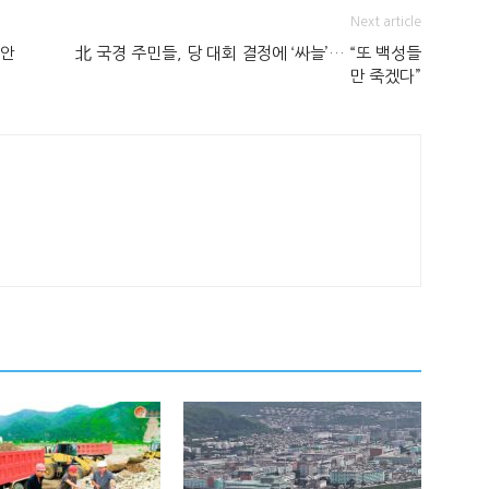
Next article
보안
北 국경 주민들, 당 대회 결정에 ‘싸늘’… “또 백성들
만 죽겠다”