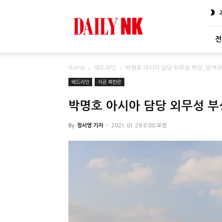
DailyNK
전
Home
헤드라인
박명호 아시아 담당 외무성 부상, 방역규
헤드라인
지금 북한은
박명호 아시아 담당 외무성 부상
By
정서영 기자
-
2021.01.29 8:00 오전