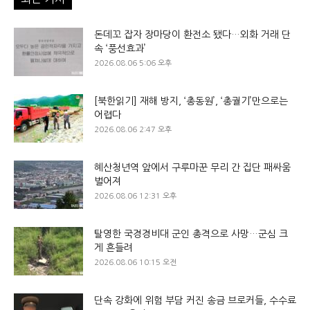
돈데꼬 잡자 장마당이 환전소 됐다…외화 거래 단
속 ‘풍선효과’
2026.08.06 5:06 오후
[북한읽기] 재해 방지, ‘총동원’, ‘총궐기’만으로는
어렵다
2026.08.06 2:47 오후
혜산청년역 앞에서 구루마꾼 무리 간 집단 패싸움
벌어져
2026.08.06 12:31 오후
탈영한 국경경비대 군인 총격으로 사망…군심 크
게 흔들려
2026.08.06 10:15 오전
단속 강화에 위험 부담 커진 송금 브로커들, 수수료