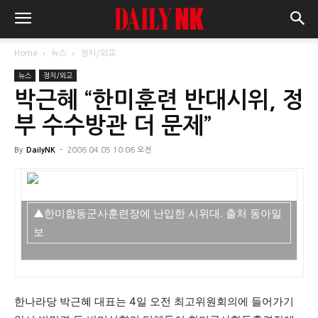
Home
뉴스
정치/외교
뉴스
정치/외교
박근혜 “한미훈련 반대시위, 정
부 수수방관 더 문제”
By
DailyNK
-
2006.04.05 10:06 오전
▲한미합동군사훈련장에 난입한 시위대. 출처 동아일
보
한나라당 박근혜 대표는 4일 오전 최고위원회의에 들어가기