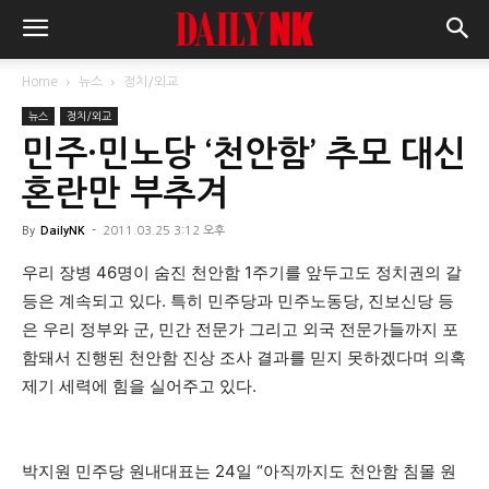
Home
뉴스
정치/외교
뉴스
정치/외교
민주·민노당 ‘천안함’ 추모 대신
혼란만 부추겨
By
DailyNK
-
2011.03.25 3:12 오후
우리 장병 46명이 숨진 천안함 1주기를 앞두고도 정치권의 갈
등은 계속되고 있다. 특히 민주당과 민주노동당, 진보신당 등
은 우리 정부와 군, 민간 전문가 그리고 외국 전문가들까지 포
함돼서 진행된 천안함 진상 조사 결과를 믿지 못하겠다며 의혹
제기 세력에 힘을 실어주고 있다.
박지원 민주당 원내대표는 24일 “아직까지도 천안함 침몰 원