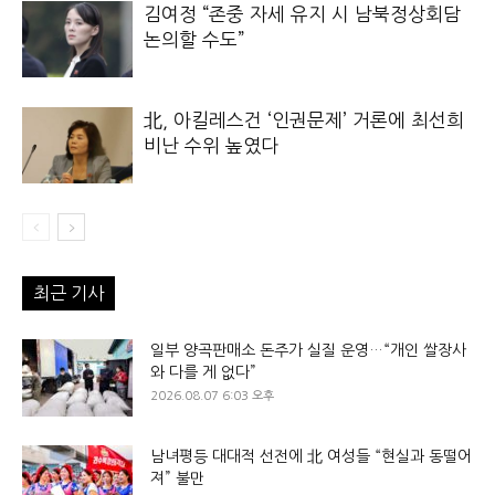
김여정 “존중 자세 유지 시 남북정상회담
논의할 수도”
北, 아킬레스건 ‘인권문제’ 거론에 최선희
비난 수위 높였다
최근 기사
일부 양곡판매소 돈주가 실질 운영…“개인 쌀장사
와 다를 게 없다”
2026.08.07 6:03 오후
남녀평등 대대적 선전에 北 여성들 “현실과 동떨어
져” 불만