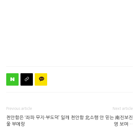
Previous article
Next article
천안함은 ‘좌파 무지·부도덕’ 일깨
천안함 北소행 안 믿는 南진보진
울 부메랑
영 보며…