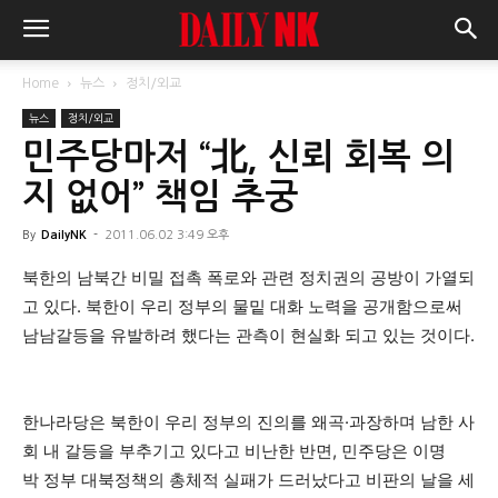
Home
뉴스
정치/외교
뉴스
정치/외교
민주당마저 “北, 신뢰 회복 의
지 없어” 책임 추궁
By
DailyNK
-
2011.06.02 3:49 오후
북한의 남북간 비밀 접촉 폭로와 관련 정치권의 공방이 가열되
고 있다. 북한이 우리 정부의 물밑 대화 노력을 공개함으로써
남남갈등을 유발하려 했다는 관측이 현실화 되고 있는 것이다.
한나라당은 북한이 우리 정부의 진의를 왜곡·과장하며 남한 사
회 내 갈등을 부추기고 있다고 비난한 반면, 민주당은 이명
박 정부 대북정책의 총체적 실패가 드러났다고 비판의 날을 세