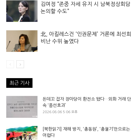
김여정 “존중 자세 유지 시 남북정상회담
논의할 수도”
北, 아킬레스건 ‘인권문제’ 거론에 최선희
비난 수위 높였다
최근 기사
돈데꼬 잡자 장마당이 환전소 됐다…외화 거래 단
속 ‘풍선효과’
2026.08.06 5:06 오후
[북한읽기] 재해 방지, ‘총동원’, ‘총궐기’만으로는
어렵다