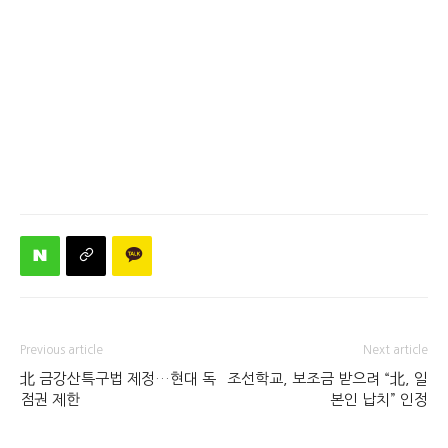
Previous article
Next article
北 금강산특구법 제정…현대 독
조선학교, 보조금 받으려 “北, 일
점권 제한
본인 납치” 인정