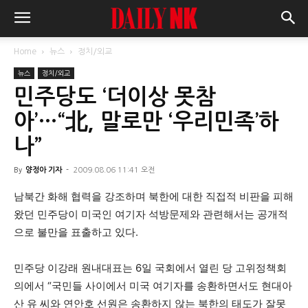
Home
뉴스
정치/외교
뉴스
정치/외교
민주당도 ‘더이상 못참
아’…“北, 말로만 ‘우리민족’하
나”
By
양정아 기자
-
2009.08.06 11:41 오전
남북간 화해 협력을 강조하며 북한에 대한 직접적 비판을 피해
왔던 민주당이 미국인 여기자 석방문제와 관련해서는 공개적
으로 불만을 표출하고 있다.
민주당 이강래 원내대표는 6일 국회에서 열린 당 고위정책회
의에서 “국민들 사이에서 미국 여기자를 송환하면서도 현대아
산 유 씨와 연안호 선원은 송환하지 않는 북한의 태도가 잘못