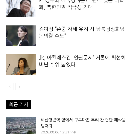
새 정부의 대북정책은?…원칙 있는 비핵
화, 북한인권 적극성 기대
김여정 “존중 자세 유지 시 남북정상회담
논의할 수도”
北, 아킬레스건 ‘인권문제’ 거론에 최선희
비난 수위 높였다
최근 기사
혜산청년역 앞에서 구루마꾼 무리 간 집단 패싸움
벌어져
2026.08.06 12:31 오후