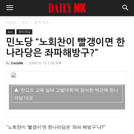
Home
뉴스
정치/외교
뉴스
정치/외교
민노당 “노회찬이 빨갱이면 한
나라당은 좌파해방구?”
By
DailyNK
-
2006.02.15 5:05 오후
▲ ‘전교조 교육 실태 고발대회’에 참석한 박근혜 한나
라당 대표
“노회찬이 ‘빨갱이’면 한나라당은 ‘좌파 해방구’냐?”