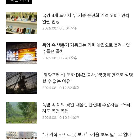
국경 4개 도에서 두 기종 손전화 가격 500위안씩
일괄 인상
2026.08.10 5:04 오후
폭염 속 냉풍기 가동되는 커피·찻집으로 몰려…업
주들은 골치
2026.08.10 2:48 오후
[평양포커스] 북한 DMZ 공사, ‘국경화’만으로 설명
할 수 없는 이유
2026.08.10 12:32 오후
폭염 속 야외 작업 내몰린 단련대 수용자들…쓰러
져도 폭언·폭행
2026.08.10 10:14 오전
“내 자식 사지로 못 보내”…가을 초모 앞두고 입대