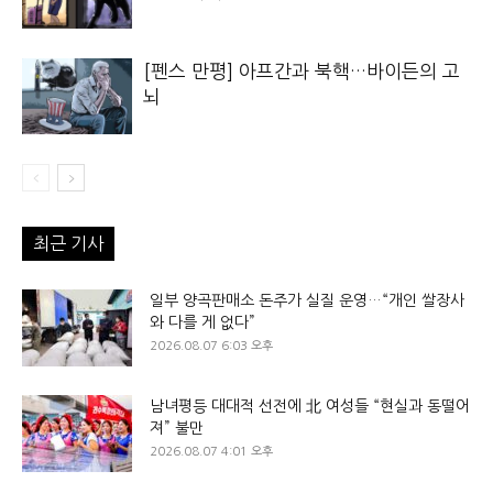
[펜스 만평] 아프간과 북핵…바이든의 고
뇌
최근 기사
일부 양곡판매소 돈주가 실질 운영…“개인 쌀장사
와 다를 게 없다”
2026.08.07 6:03 오후
남녀평등 대대적 선전에 北 여성들 “현실과 동떨어
져” 불만
2026.08.07 4:01 오후