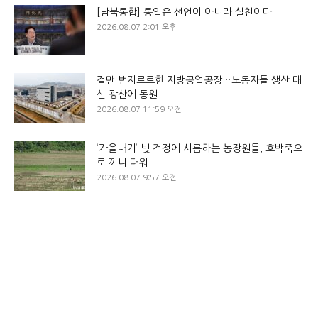
[남북통합] 통일은 선언이 아니라 실천이다
2026.08.07 2:01 오후
겉만 번지르르한 지방공업공장…노동자들 생산 대
신 광산에 동원
2026.08.07 11:59 오전
‘가을내기’ 빚 걱정에 시름하는 농장원들, 호박죽으
로 끼니 때워
2026.08.07 9:57 오전