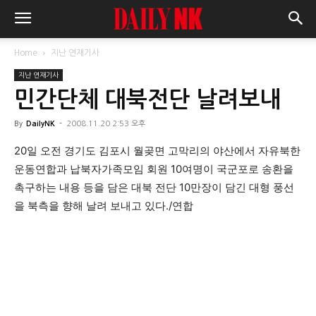
Home
지난 연재기사
지난 연재기사
민간단체 대북전단 날려보내
By
DailyNK
-
2008.11.20 2:53 오후
20일 오전 경기도 김포시 월곶면 고막리의 야산에서 자유북한
운동연합과 납북자가족모임 회원 10여명이 국군포로 송환을
촉구하는 내용 등을 담은 대북 전단 10만장이 담긴 대형 풍선
을 북측을 향해 날려 보내고 있다./연합