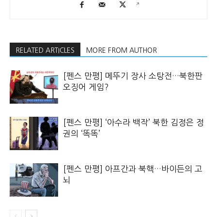
RELATED ARTICLES
MORE FROM AUTHOR
[펜스 만평] 메뚜기 장사 소탕전…북한판
오징어 게임?
[펜스 만평] ‘아수라 백작’ 북한 김정은 정
권의 ‘똑똑’
[펜스 만평] 아프간과 북핵…바이든의 고
뇌