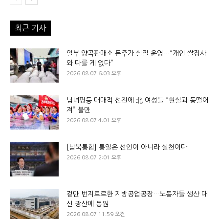
최근 기사
일부 양곡판매소 돈주가 실질 운영…“개인 쌀장사
와 다를 게 없다”
2026.08.07 6:03 오후
남녀평등 대대적 선전에 北 여성들 “현실과 동떨어
져” 불만
2026.08.07 4:01 오후
[남북통합] 통일은 선언이 아니라 실천이다
2026.08.07 2:01 오후
겉만 번지르르한 지방공업공장…노동자들 생산 대
신 광산에 동원
2026.08.07 11:59 오전