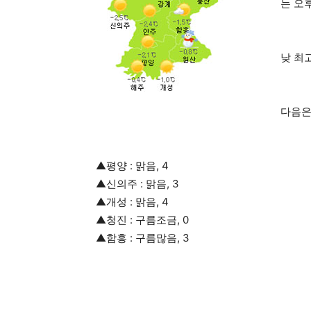
는 오
낮 최
다음은
▲평양 : 맑음, 4
▲신의주 : 맑음, 3
▲개성 : 맑음, 4
▲청진 : 구름조금, 0
▲함흥 : 구름많음, 3