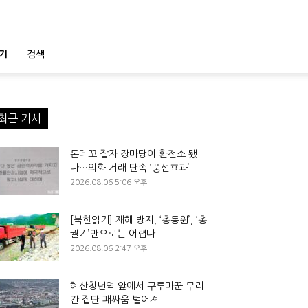
기
검색
최근 기사
돈데꼬 잡자 장마당이 환전소 됐
다…외화 거래 단속 ‘풍선효과’
2026.08.06 5:06 오후
[북한읽기] 재해 방지, ‘총동원’, ‘총
궐기’만으로는 어렵다
2026.08.06 2:47 오후
혜산청년역 앞에서 구루마꾼 무리
간 집단 패싸움 벌어져