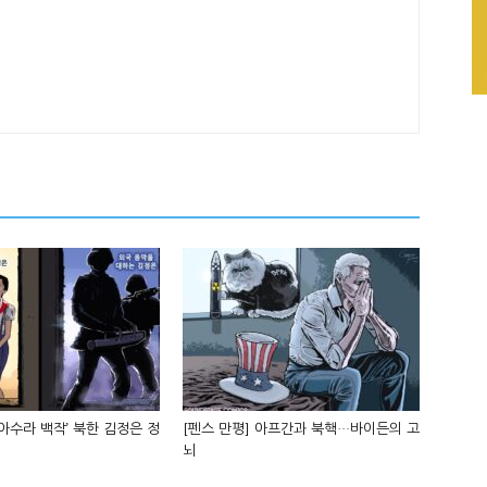
‘아수라 백작’ 북한 김정은 정
[펜스 만평] 아프간과 북핵…바이든의 고
뇌