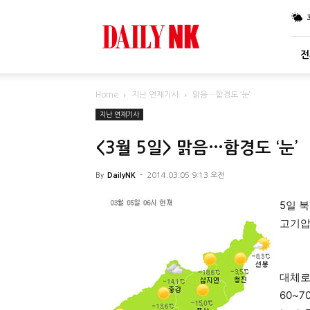
DailyNK
전
Home
지난 연재기사
맑음…함경도 ‘눈’
지난 연재기사
<3월 5일> 맑음…함경도 ‘눈’
By
DailyNK
-
2014.03.05 9:13 오전
5일 
고기압
대체로
60~