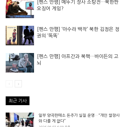
[펜스 만평] 메뚜기 장사 소탕전…북한판
오징어 게임?
[펜스 만평] ‘아수라 백작’ 북한 김정은 정
권의 ‘똑똑’
[펜스 만평] 아프간과 북핵…바이든의 고
뇌
최근 기사
일부 양곡판매소 돈주가 실질 운영…“개인 쌀장사
와 다를 게 없다”