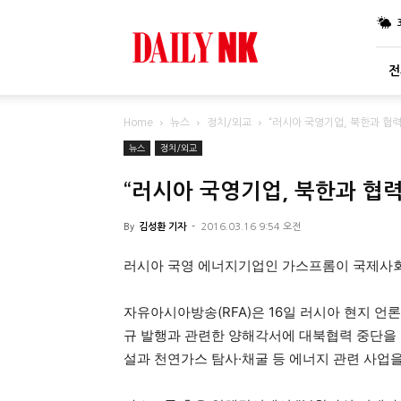
DailyNK
전
Home
뉴스
정치/외교
“러시아 국영기업, 북한과 협력
뉴스
정치/외교
“러시아 국영기업, 북한과 협력
By
김성환 기자
-
2016.03.16 9:54 오전
러시아 국영 에너지기업인 가스프롬이 국제사회
자유아시아방송(RFA)은 16일 러시아 현지 언론
규 발행과 관련한 양해각서에 대북협력 중단을 
설과 천연가스 탐사
·
채굴 등 에너지 관련 사업