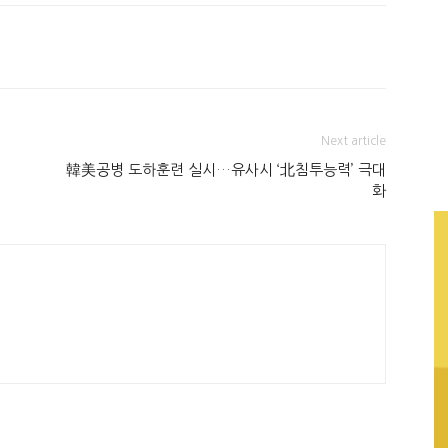
Next article
韓美공병 도하훈련 실시…유사시 ‘北침투능력’ 극대
화