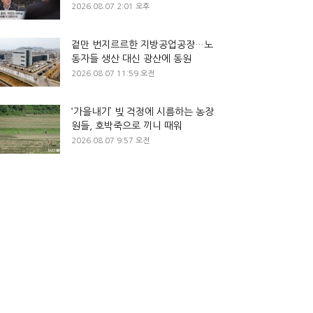
2026.08.07 2:01 오후
겉만 번지르르한 지방공업공장…노
동자들 생산 대신 광산에 동원
2026.08.07 11:59 오전
‘가을내기’ 빚 걱정에 시름하는 농장
원들, 호박죽으로 끼니 때워
2026.08.07 9:57 오전