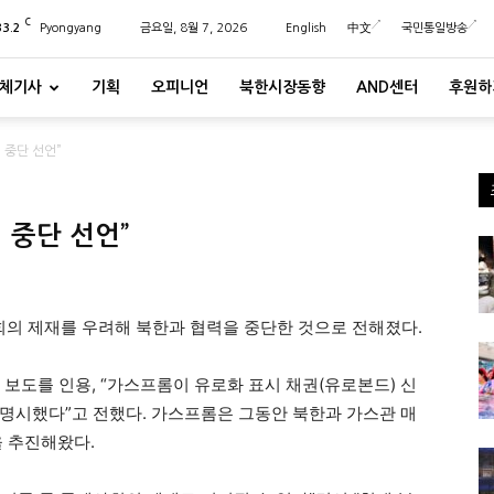
C
33.2
Pyongyang
금요일, 8월 7, 2026
English
中文
국민통일방송
체기사
기획
오피니언
북한시장동향
AND센터
후원하
 중단 선언”
 중단 선언”
의 제재를 우려해 북한과 협력을 중단한 것으로 전해졌다.
 보도를 인용, “가스프롬이 유로화 표시 채권(유로본드) 신
명시했다”고 전했다. 가스프롬은 그동안 북한과 가스관 매
을 추진해왔다.