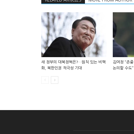
RELATED ARTICLES
MORE FROM AUTHOR
새 정부의 대북정책은?…원칙 있는 비핵
김여정 “존중
화, 북한인권 적극성 기대
논의할 수도”