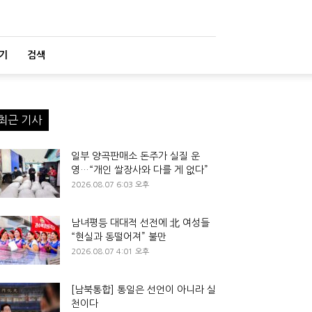
기
검색
최근 기사
일부 양곡판매소 돈주가 실질 운
영…“개인 쌀장사와 다를 게 없다”
2026.08.07 6:03 오후
남녀평등 대대적 선전에 北 여성들
“현실과 동떨어져” 불만
2026.08.07 4:01 오후
[남북통합] 통일은 선언이 아니라 실
천이다