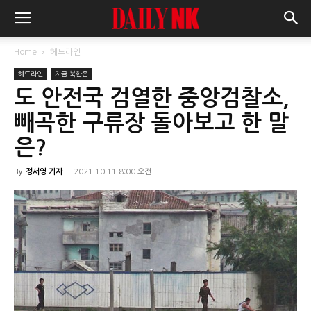
Home
헤드라인
헤드라인
지금 북한은
도 안전국 검열한 중앙검찰소,
빼곡한 구류장 돌아보고 한 말
은?
By
정서영 기자
-
2021.10.11 8:00 오전