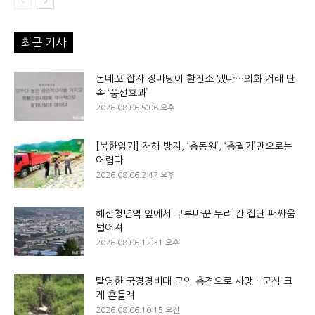
최근 기사
돈데꼬 잡자 장마당이 환전소 됐다…외화 거래 단
속 ‘풍선효과’
2026.08.06 5:06 오후
[북한읽기] 재해 방지, ‘총동원’, ‘총궐기’만으로는
어렵다
2026.08.06 2:47 오후
혜산청년역 앞에서 구루마꾼 무리 간 집단 패싸움
벌어져
2026.08.06 12:31 오후
탈영한 국경경비대 군인 총격으로 사망…군심 크
게 흔들려
2026.08.06 10:15 오전