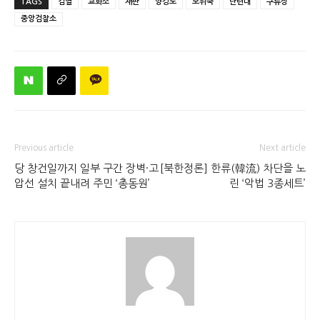
TAGS
검열
교화소
재판
양강도
보위국
단련대
구류장
중앙검찰소
Previous article
Next article
당 창건일까지 일부 구간 장벽·고
[북한정론] 한류(韓流) 차단을 노
압선 설치 끝내려 주민 ‘총동원’
린 ‘악법 3종세트’