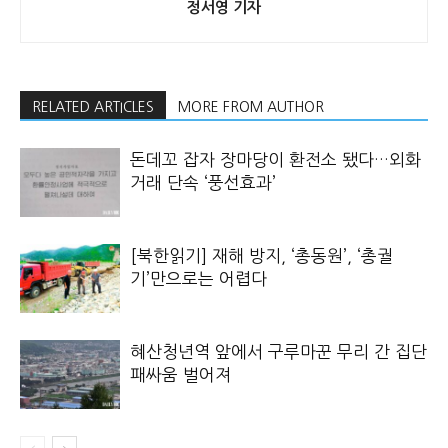
정서영 기자
RELATED ARTICLES
MORE FROM AUTHOR
돈데꼬 잡자 장마당이 환전소 됐다…외화
거래 단속 ‘풍선효과’
[북한읽기] 재해 방지, ‘총동원’, ‘총궐
기’만으로는 어렵다
혜산청년역 앞에서 구루마꾼 무리 간 집단
패싸움 벌어져