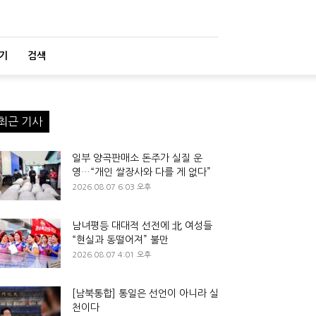
기
검색
최근 기사
일부 양곡판매소 돈주가 실질 운
영…“개인 쌀장사와 다를 게 없다”
2026.08.07 6:03 오후
남녀평등 대대적 선전에 北 여성들
“현실과 동떨어져” 불만
2026.08.07 4:01 오후
[남북통합] 통일은 선언이 아니라 실
천이다