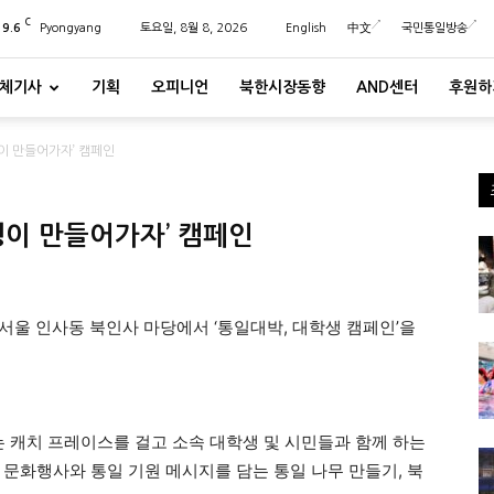
C
29.6
Pyongyang
토요일, 8월 8, 2026
English
中文
국민통일방송
체기사
기획
오피니언
북한시장동향
AND센터
후원하
생이 만들어가자’ 캠페인
생이 만들어가자’ 캠페인
서울 인사동 북인사 마당에서 ‘통일대박, 대학생 캠페인’을
는 캐치 프레이스를 걸고 소속 대학생 및 시민들과 함께 하는
 문화행사와 통일 기원 메시지를 담는 통일 나무 만들기, 북