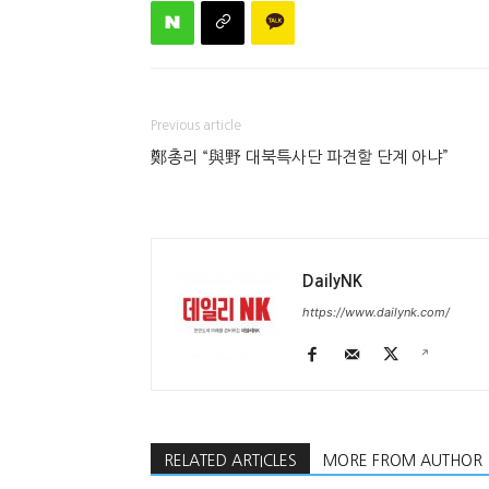
Previous article
鄭총리 “與野 대북특사단 파견할 단계 아냐”
DailyNK
https://www.dailynk.com/
RELATED ARTICLES
MORE FROM AUTHOR