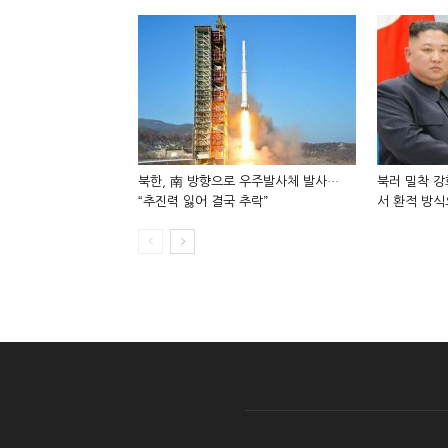
북한, 南 방향으로 우주발사체 발사…
북러 밀착 강
“추진력 잃어 결국 추락”
서 환적 방식