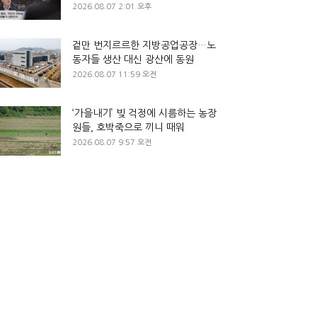
2026.08.07 2:01 오후
겉만 번지르르한 지방공업공장…노
동자들 생산 대신 광산에 동원
2026.08.07 11:59 오전
‘가을내기’ 빚 걱정에 시름하는 농장
원들, 호박죽으로 끼니 때워
2026.08.07 9:57 오전