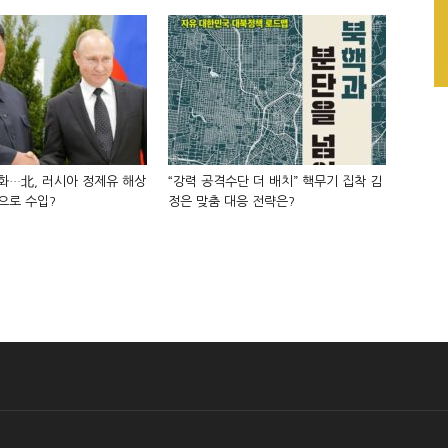
화…北, 러시아 정제유 해상
“강력 공격수단 더 배치” 핵무기 집착 김
으로 수입?
정은 맞춤 대응 전략은?