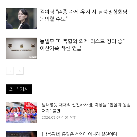
김여정 “존중 자세 유지 시 남북정상회담
논의할 수도”
통일부 “대북협의 의제 리스트 정리 중”…
이산가족·백신 언급
최근 기사
남녀평등 대대적 선전하자 北 여성들 “현실과 동떨
어져” 불만
2026.08.07 4:01 오후
[남북통합] 통일은 선언이 아니라 실천이다