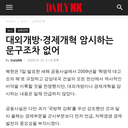
Home
뉴스
남북관계
뉴스
남북관계
대외개방·경제개혁 암시하는
문구조차 없어
By
DailyNK
-
2009.01.01 3:16 오후
북한은 1일 발표한 새해 공동사설에서 2009년을 ‘혁명적 대고
조의 해’로 규정하고 강성대국 건설의 모든 전선에서 역사적인
비약을 이룩할 것을 천명했지만, 대외개방이나 경제개혁을 암
시하는 내용은 일체 언급하지 않았다.
공동사설은 다만 과거 ‘국방력 강화’를 우선 강조했던 것과 달
리 올해는 경제부문을 군사부문보다 먼저 언급, 자력갱생 경제
발전의 중요성을 부각시켰다.