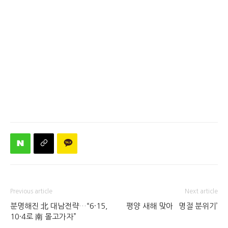
Previous article
Next article
분명해진 北 대남전략…“6·15,
평양 새해 맞아 `명절 분위기’
10·4로 南 몰고가자”