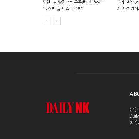
북한, 南 방향으로 우주발사체 발사…
북러 밀착 강
“추진력 잃어 결국 추락”
서 환적 방식
AB
(주)
Dai
(02)