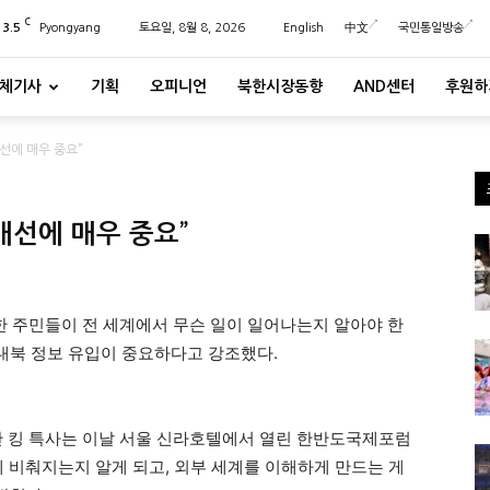
C
23.5
Pyongyang
토요일, 8월 8, 2026
English
中文
국민통일방송
체기사
기획
오피니언
북한시장동향
AND센터
후원하
선에 매우 중요”
개선에 매우 중요”
한 주민들이 전 세계에서 무슨 일이 일어나는지 알아야 한
 대북 정보 유입이 중요하다고 강조했다.
한 킹 특사는 이날 서울 신라호텔에서 열린 한반도국제포럼
떻게 비춰지는지 알게 되고, 외부 세계를 이해하게 만드는 게