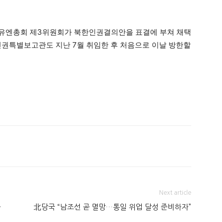
에는 유엔총회 제3위원회가 북한인권결의안을 표결에 부쳐 채택
인권특별보고관도 지난 7월 취임한 후 처음으로 이날 방한할
Next article
과
北당국 “남조선 곧 멸망…통일 위업 달성 준비하자”