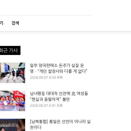
기
검색
최근 기사
일부 양곡판매소 돈주가 실질 운
영…“개인 쌀장사와 다를 게 없다”
2026.08.07 6:03 오후
남녀평등 대대적 선전에 北 여성들
“현실과 동떨어져” 불만
2026.08.07 4:01 오후
[남북통합] 통일은 선언이 아니라 실
천이다