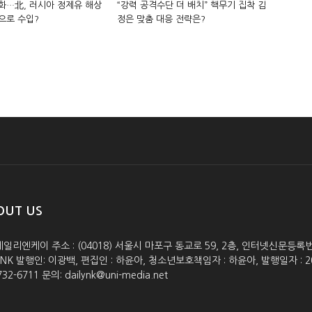
화…北, 러시아 정제유 해상
“강력 공격수단 더 배치” 핵무기 집착 김
으로 수입?
정은 맞춤 대응 전략은?
OUT US
데일리엔케이 주소 : (04018) 서울시 마포구 동교로 59, 2층, 인터넷신문등록번호 :
lyNK 발행인: 이광백, 편집인 : 하윤아, 청소년보호책임자 : 하윤아, 발행일자 : 2005.0
732-6711 문의: dailynk@uni-media.net