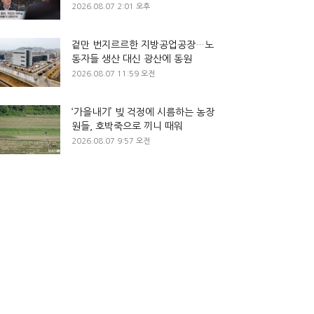
2026.08.07 2:01 오후
겉만 번지르르한 지방공업공장…노
동자들 생산 대신 광산에 동원
2026.08.07 11:59 오전
‘가을내기’ 빚 걱정에 시름하는 농장
원들, 호박죽으로 끼니 때워
2026.08.07 9:57 오전