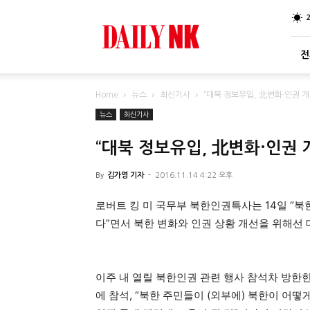
DailyNK
전
Home
뉴스
최신기사
“대북 정보유입, 北변화·인권 개
뉴스
최신기사
“대북 정보유입, 北변화·인권 
By
김가영 기자
-
2016.11.14 4:22 오후
로버트 킹 미 국무부 북한인권특사는 14일 “북
다”면서 북한 변화와 인권 상황 개선을 위해선
이주 내 열릴 북한인권 관련 행사 참석차 방한
에 참석, “북한 주민들이 (외부에) 북한이 어