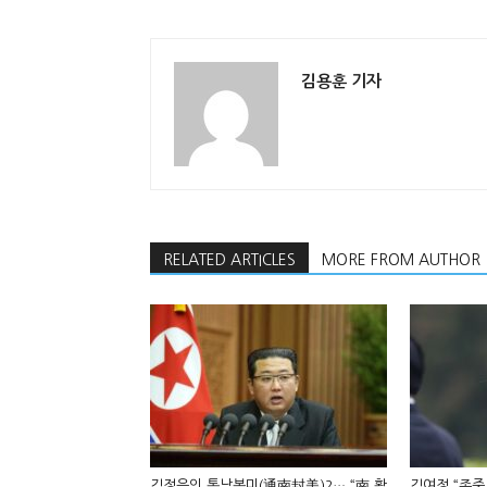
김용훈 기자
RELATED ARTICLES
MORE FROM AUTHOR
김정은의 통남봉미(通南封美)?… “南 활
김여정 “존중