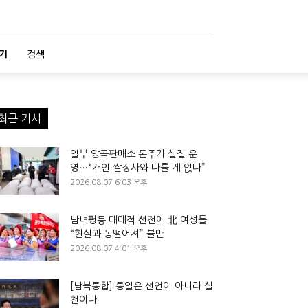
기
검색
최근 기사
일부 양곡판매소 돈주가 실질 운
영…“개인 쌀장사와 다를 게 없다”
2026.08.07 6:03 오후
남녀평등 대대적 선전에 北 여성들
“현실과 동떨어져” 불만
2026.08.07 4:01 오후
[남북통합] 통일은 선언이 아니라 실
천이다