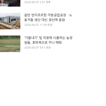
2026.08.07 2:01 오후
겉만 번지르르한 지방공업공장…노
동자들 생산 대신 광산에 동원
2026.08.07 11:59 오전
‘가을내기’ 빚 걱정에 시름하는 농장
원들, 호박죽으로 끼니 때워
2026.08.07 9:57 오전