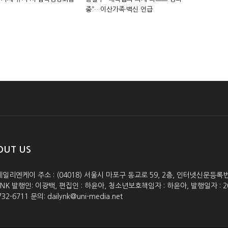
중”…이산가족·백신 언급
OUT US
데일리엔케이 주소 : (04018) 서울시 마포구 동교로 59, 2층, 인터넷신문등록번호 :
lyNK 발행인: 이광백, 편집인 : 하윤아, 청소년보호책임자 : 하윤아, 발행일자 : 2005.0
732-6711 문의: dailynk@uni-media.net