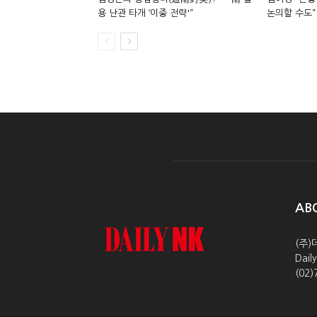
용 난관 타개 ‘이중 전략'”
논의할 수도”
AB
(주)
Dai
(02)