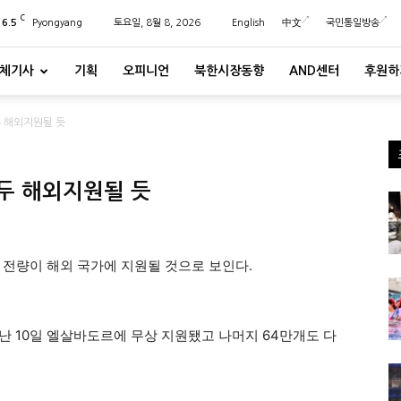
C
26.5
Pyongyang
토요일, 8월 8, 2026
English
中文
국민통일방송
체기사
기획
오피니언
북한시장동향
AND센터
후원하
두 해외지원될 듯
두 해외지원될 듯
 전량이 해외 국가에 지원될 것으로 보인다.
 지난 10일 엘살바도르에 무상 지원됐고 나머지 64만개도 다