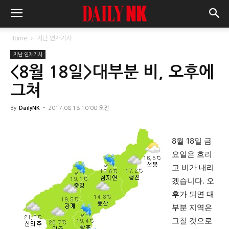
Home
지난 연재기사
지난 연재기사
<8월 18일>대부분 비, 오후에
그쳐
By
DailyNK
-
2017.08.18 10:00 오전
8월 18일 금
요일은 흐리
고 비가 내리
겠습니다. 오
후가 되면 대
부분 지역은
그칠 것으로