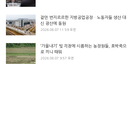
겉만 번지르르한 지방공업공장…노동자들 생산 대
신 광산에 동원
2026.08.07 11:59 오전
‘가을내기’ 빚 걱정에 시름하는 농장원들, 호박죽으
로 끼니 때워
2026.08.07 9:57 오전