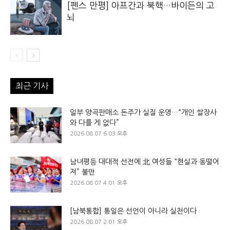
[펜스 만평] 아프간과 북핵…바이든의 고
뇌
최근 기사
일부 양곡판매소 돈주가 실질 운영…“개인 쌀장사
와 다를 게 없다”
2026.08.07 6:03 오후
남녀평등 대대적 선전에 北 여성들 “현실과 동떨어
져” 불만
2026.08.07 4:01 오후
[남북통합] 통일은 선언이 아니라 실천이다
2026.08.07 2:01 오후