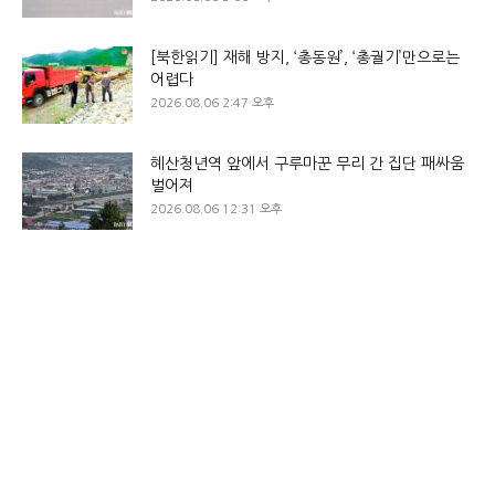
[북한읽기] 재해 방지, ‘총동원’, ‘총궐기’만으로는
어렵다
2026.08.06 2:47 오후
혜산청년역 앞에서 구루마꾼 무리 간 집단 패싸움
벌어져
2026.08.06 12:31 오후