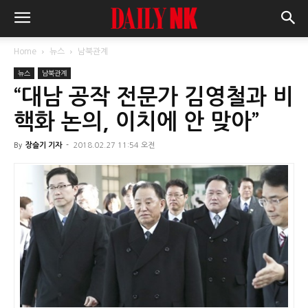
Home
뉴스
남북관계
뉴스
남북관계
“대남 공작 전문가 김영철과 비
핵화 논의, 이치에 안 맞아”
By
장슬기 기자
-
2018.02.27 11:54 오전