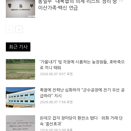
통일부 “대북협의 의제 리스트 정리 중”…
이산가족·백신 언급
최근 기사
‘가을내기’ 빚 걱정에 시름하는 농장원들, 호박죽으
로 끼니 때워
2026.08.07 9:57 오전
폭염에 전력난 심화하자 “군수공장에 전기 우선 공
급하라” 지시
2026.08.07 7:56 오전
돈데꼬 잡자 장마당이 환전소 됐다…외화 거래 단
속 ‘풍선효과’
2026.08.06 5:06 오후