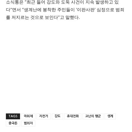
소식통은 “최근 들어 강도와 도둑 사건이 지속 발생하고 있
다“면서 “생계난에 봉착한 주민들이 ‘이판사판’ 심정으로 범죄
를 저지르는 것으로 보인다”고 말했다.
TAGS
마취제
자전거
강도
휴대전화
고난의 행군
생계
중국돈
범죄자