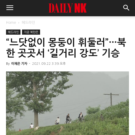
Home
헤드라인
헤드라인
지금 북한은
“느닷없이 몽둥이 휘둘러”…북
한 곳곳서 ‘길거리 강도’ 기승
By
이채은 기자
-
2021.09.22 3:39 오후