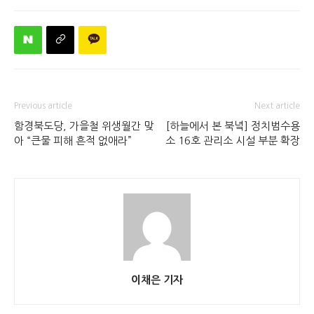
Previous article
Next article
함경북도당, 가을철 위생월간 맞
[하늘에서 본 북녘] 정치범수용
아 “큰물 피해 흔적 없애라”
소 16호 관리소 시설 부분 확장
이채은 기자