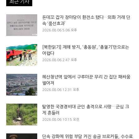
최근 기사
돈데꼬 잡자 장마당이 환전소 됐다…외화 거래 단
속 ‘풍선효과’
2026.08.06 5:06 오후
[북한읽기] 재해 방지, ‘총동원’, ‘총궐기’만으로는
어렵다
2026.08.06 2:47 오후
혜산청년역 앞에서 구루마꾼 무리 간 집단 패싸움
벌어져
2026.08.06 12:31 오후
탈영한 국경경비대 군인 총격으로 사망…군심 크
게 흔들려
2026.08.06 10:15 오전
단속 강화에 위험 부담 커진 송금 브로커들, 수수료