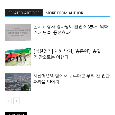
RELATED ARTICLES
MORE FROM AUTHOR
돈데꼬 잡자 장마당이 환전소 됐다…외화
거래 단속 ‘풍선효과’
[북한읽기] 재해 방지, ‘총동원’, ‘총궐
기’만으로는 어렵다
혜산청년역 앞에서 구루마꾼 무리 간 집단
패싸움 벌어져