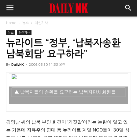
Home
뉴스
최신기사
뉴스
최신기사
뉴라이트 “정부, ‘납북자송환
남북회담’ 요구하라”
By
DailyNK
-
2006.06.30 11:33 오전
▲ 납북자들의 송환을 요구하는 납북자단체회원들
김영남 씨의 납북 부인 회견이 ‘거짓말’이라는 논란이 일고 있
는 가운데 자유주의 연대 등 뉴라이트 계열 NGO들이 30일 성