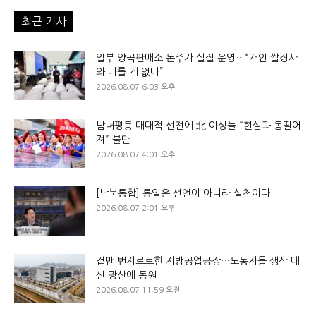
최근 기사
일부 양곡판매소 돈주가 실질 운영…“개인 쌀장사
와 다를 게 없다”
2026.08.07 6:03 오후
남녀평등 대대적 선전에 北 여성들 “현실과 동떨어
져” 불만
2026.08.07 4:01 오후
[남북통합] 통일은 선언이 아니라 실천이다
2026.08.07 2:01 오후
겉만 번지르르한 지방공업공장…노동자들 생산 대
신 광산에 동원
2026.08.07 11:59 오전