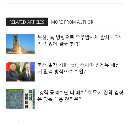
RELATED ARTICLES
MORE FROM AUTHOR
북한, 南 방향으로 우주발사체 발사… “추
진력 잃어 결국 추락”
북러 밀착 강화…北, 러시아 정제유 해상
서 환적 방식으로 수입?
“강력 공격수단 더 배치” 핵무기 집착 김정
은 맞춤 대응 전략은?