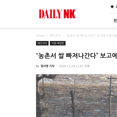
DailyNK
전
Home
헤드라인
“농촌서 쌀 빠져나간다” 보고에 차량이동
헤드라인
지금 북한은
“농촌서 쌀 빠져나간다” 보고
By
정서영 기자
-
2020.12.29 12:41 오후