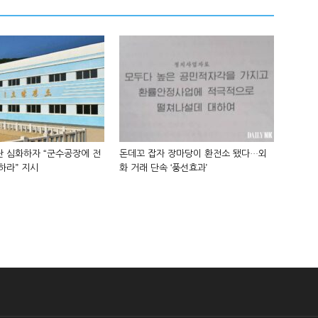
 심화하자 “군수공장에 전
돈데꼬 잡자 장마당이 환전소 됐다…외
하라” 지시
화 거래 단속 ‘풍선효과’