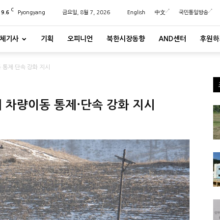
C
29.6
Pyongyang
금요일, 8월 7, 2026
English
中文
국민통일방송
체기사
기획
오피니언
북한시장동향
AND센터
후원하
 통제·단속 강화 지시
에 차량이동 통제·단속 강화 지시