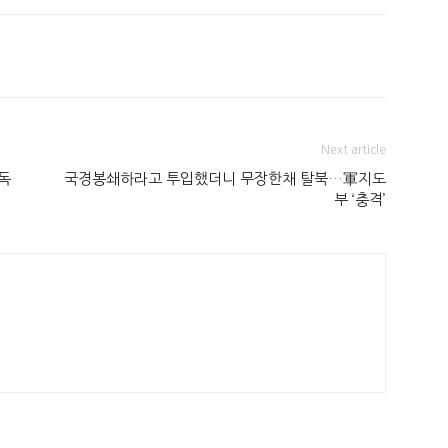
Next article
독
국경봉쇄하라고 투입했더니 무장한채 탈북…軍지도
부 ‘충격’