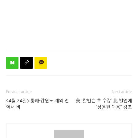
Previous article
Next article
<4월 24일> 황해·강원도 제외 전
美 ‘칼빈슨 호 수장’ 北 발언에
역서 비
“상응한 대응” 강조