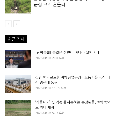
군심 크게 흔들려
최근 기사
[남북통합] 통일은 선언이 아니라 실천이다
2026.08.07 2:01 오후
겉만 번지르르한 지방공업공장…노동자들 생산 대
신 광산에 동원
2026.08.07 11:59 오전
‘가을내기’ 빚 걱정에 시름하는 농장원들, 호박죽으
로 끼니 때워
2026.08.07 9:57 오전