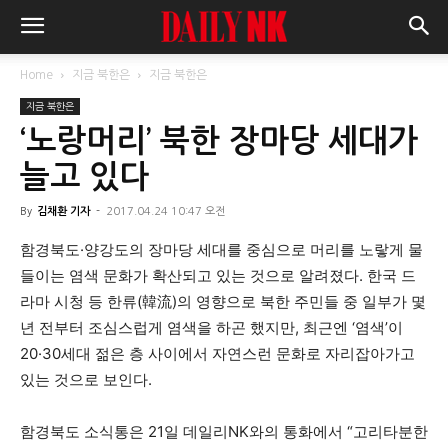
Home
지금 북한은
지금 북한은
지금 북한은
‘노랑머리’ 북한 장마당 세대가
늘고 있다
By
김채환 기자
-
2017.04.24 10:47 오전
함경북도·양강도의 장마당 세대를 중심으로 머리를 노랗게 물
들이는 염색 문화가 확산되고 있는 것으로 알려졌다. 한국 드
라마 시청 등 한류(韓流)의 영향으로 북한 주민들 중 일부가 몇
년 전부터 조심스럽게 염색을 하곤 했지만, 최근엔 ‘염색’이
20
·
30세대 젊은 층 사이에서 자연스런 문화로 자리잡아가고
있는 것으로 보인다.
함경북도 소식통은 21일 데일리NK와의 통화에서 “고리타분한