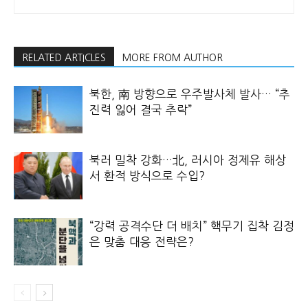
RELATED ARTICLES
MORE FROM AUTHOR
북한, 南 방향으로 우주발사체 발사… “추
진력 잃어 결국 추락”
북러 밀착 강화…北, 러시아 정제유 해상
서 환적 방식으로 수입?
“강력 공격수단 더 배치” 핵무기 집착 김정
은 맞춤 대응 전략은?