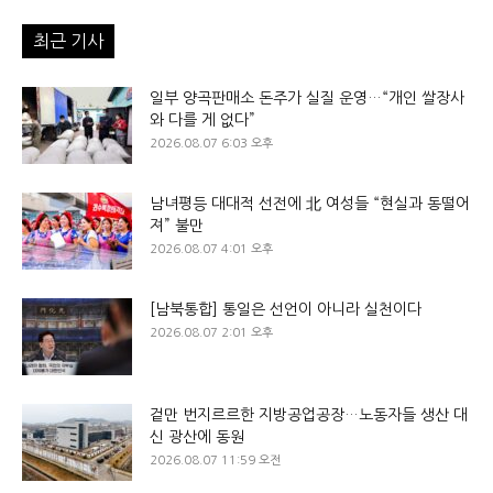
최근 기사
일부 양곡판매소 돈주가 실질 운영…“개인 쌀장사
와 다를 게 없다”
2026.08.07 6:03 오후
남녀평등 대대적 선전에 北 여성들 “현실과 동떨어
져” 불만
2026.08.07 4:01 오후
[남북통합] 통일은 선언이 아니라 실천이다
2026.08.07 2:01 오후
겉만 번지르르한 지방공업공장…노동자들 생산 대
신 광산에 동원
2026.08.07 11:59 오전