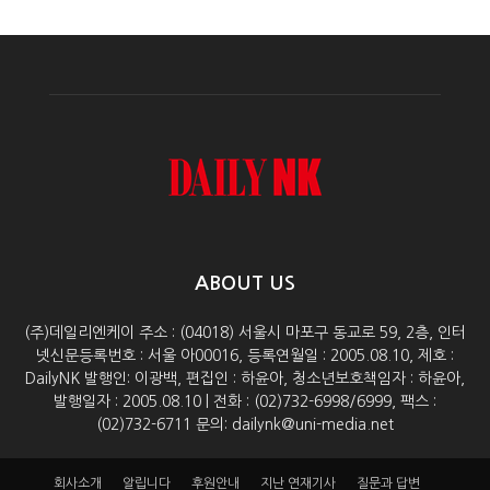
ABOUT US
(주)데일리엔케이 주소 : (04018) 서울시 마포구 동교로 59, 2층, 인터
넷신문등록번호 : 서울 아00016, 등록연월일 : 2005.08.10, 제호 :
DailyNK 발행인: 이광백, 편집인 : 하윤아, 청소년보호책임자 : 하윤아,
발행일자 : 2005.08.10 | 전화 : (02)732-6998/6999, 팩스 :
(02)732-6711 문의: dailynk@uni-media.net
회사소개
알립니다
후원안내
지난 연재기사
질문과 답변