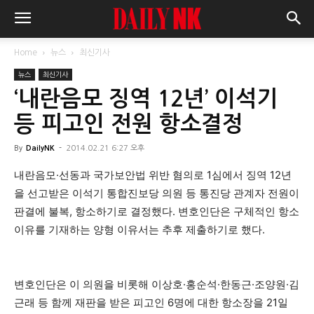
Home
뉴스
최신기사
뉴스
최신기사
‘내란음모 징역 12년’ 이석기
등 피고인 전원 항소결정
By
DailyNK
-
2014.02.21 6:27 오후
내란음모·선동과 국가보안법 위반 혐의로 1심에서 징역 12년
을 선고받은 이석기 통합진보당 의원 등 통진당 관계자 전원이
판결에 불복, 항소하기로 결정했다. 변호인단은 구체적인 항소
이유를 기재하는 양형 이유서는 추후 제출하기로 했다.
변호인단은 이 의원을 비롯해 이상호·홍순석·한동근·조양원·김
근래 등 함께 재판을 받은 피고인 6명에 대한 항소장을 21일