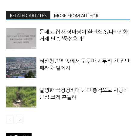
RELATED ARTICLES
MORE FROM AUTHOR
돈데꼬 잡자 장마당이 환전소 됐다…외화
거래 단속 ‘풍선효과’
혜산청년역 앞에서 구루마꾼 무리 간 집단
패싸움 벌어져
탈영한 국경경비대 군인 총격으로 사망…
군심 크게 흔들려