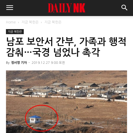
Home
지금 북한은
지금 북한은
지금 북한은
남포 보안서 간부, 가족과 행적
감춰…국경 넘었나 촉각
By
정서영 기자
-
2019.12.27 9:00 오전