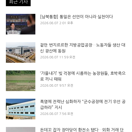
최근 기사
[남북통합] 통일은 선언이 아니라 실천이다
2026.08.07 2:01 오후
겉만 번지르르한 지방공업공장…노동자들 생산 대
신 광산에 동원
2026.08.07 11:59 오전
‘가을내기’ 빚 걱정에 시름하는 농장원들, 호박죽으
로 끼니 때워
2026.08.07 9:57 오전
폭염에 전력난 심화하자 “군수공장에 전기 우선 공
급하라” 지시
2026.08.07 7:56 오전
돈데꼬 잡자 장마당이 환전소 됐다…외화 거래 단