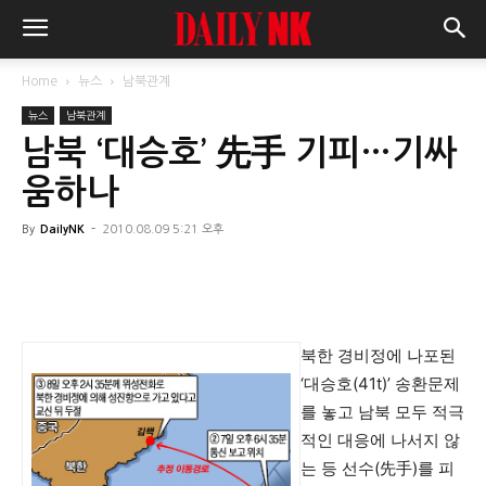
Home
뉴스
남북관계
뉴스
남북관계
남북 ‘대승호’ 先手 기피…기싸
움하나
By
DailyNK
-
2010.08.09 5:21 오후
북한 경비정에 나포된
‘대승호(41t)’ 송환문제
를 놓고 남북 모두 적극
적인 대응에 나서지 않
는 등 선수(先手)를 피