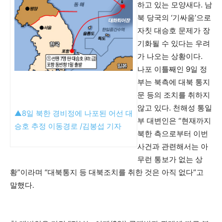
하고 있는 모양새다. 남
북 당국의 ‘기싸움’으로
자칫 대승호 문제가 장
기화될 수 있다는 우려
가 나오는 상황이다.
나포 이틀째인 9일 정
부는 북측에 대북 통지
문 등의 조치를 취하지
않고 있다. 천해성 통일
▲8일 북한 경비정에 나포된 어선 대
부 대변인은 “현재까지
승호 추정 이동경로 /김봉섭 기자
북한 측으로부터 이번
사건과 관련해서는 아
무런 통보가 없는 상
황”이라며 “대북통지 등 대북조치를 취한 것은 아직 없다”고
말했다.