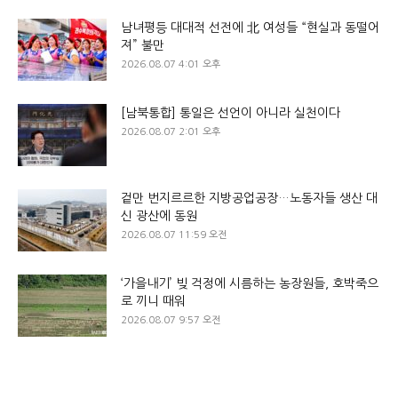
남녀평등 대대적 선전에 北 여성들 “현실과 동떨어
져” 불만
2026.08.07 4:01 오후
[남북통합] 통일은 선언이 아니라 실천이다
2026.08.07 2:01 오후
겉만 번지르르한 지방공업공장…노동자들 생산 대
신 광산에 동원
2026.08.07 11:59 오전
‘가을내기’ 빚 걱정에 시름하는 농장원들, 호박죽으
로 끼니 때워
2026.08.07 9:57 오전