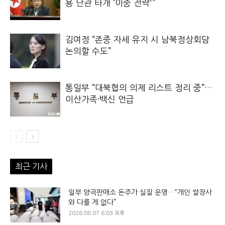
용 난관 타개 ‘이중 전략'”
김여정 “존중 자세 유지 시 남북정상회담
논의할 수도”
통일부 “대북협의 의제 리스트 정리 중”…
이산가족·백신 언급
최근 기사
일부 양곡판매소 돈주가 실질 운영…“개인 쌀장사
와 다를 게 없다”
2026.08.07 6:03 오후