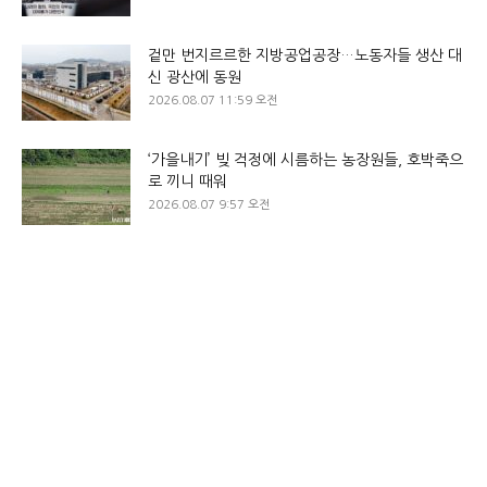
겉만 번지르르한 지방공업공장…노동자들 생산 대
신 광산에 동원
2026.08.07 11:59 오전
‘가을내기’ 빚 걱정에 시름하는 농장원들, 호박죽으
로 끼니 때워
2026.08.07 9:57 오전