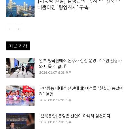
[이종석 칼럼] 김정은의 ‘통치’와 ‘건축’…
비뚤어진 ‘평양착시’ 구축
최근 기사
일부 양곡판매소 돈주가 실질 운영…“개인 쌀장사
와 다를 게 없다”
2026.08.07 6:03 오후
남녀평등 대대적 선전에 北 여성들 “현실과 동떨어
져” 불만
2026.08.07 4:01 오후
[남북통합] 통일은 선언이 아니라 실천이다
2026.08.07 2:01 오후