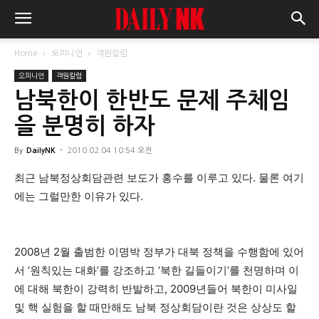
Home
오피니언
객원칼럼
오피니언
객원칼럼
남북한이 한반도 문제 주체임
을 분명히 하자
By
DailyNK
-
2010.02.04 10:54 오전
최근 남북정상회담관련 보도가 홍수를 이루고 있다. 물론 여기
에는 그럴만한 이유가 있다.
2008년 2월 출범한 이명박 정부가 대북 정책을 수행함에 있어
서 ‘원칙있는 대화’를 강조하고 ‘북한 길들이기’를 천명하며 이
에 대해 북한이 강력히 반발하고, 2009년들어 북한이 미사일
및 핵 실험을 할 때만해도 남북 정상회담이란 것은 상상도 할