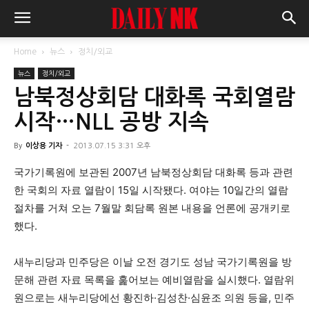
Home
뉴스
정치/외교
뉴스
정치/외교
남북정상회담 대화록 국회열람
시작…NLL 공방 지속
By
이상용 기자
-
2013.07.15 3:31 오후
국가기록원에 보관된 2007년 남북정상회담 대화록 등과 관련
한 국회의 자료 열람이 15일 시작됐다. 여야는 10일간의 열람
절차를 거쳐 오는 7월말 회담록 원본 내용을 언론에 공개키로
했다.
새누리당과 민주당은 이날 오전 경기도 성남 국가기록원을 방
문해 관련 자료 목록을 훑어보는 예비열람을 실시했다. 열람위
원으로는 새누리당에선 황진하·김성찬·심윤조 의원 등을, 민주