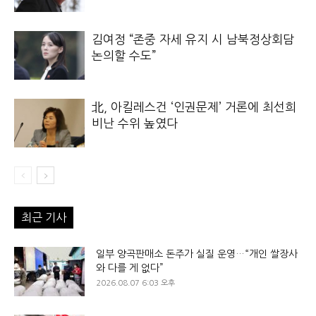
김여정 “존중 자세 유지 시 남북정상회담
논의할 수도”
北, 아킬레스건 ‘인권문제’ 거론에 최선희
비난 수위 높였다
최근 기사
일부 양곡판매소 돈주가 실질 운영…“개인 쌀장사
와 다를 게 없다”
2026.08.07 6:03 오후