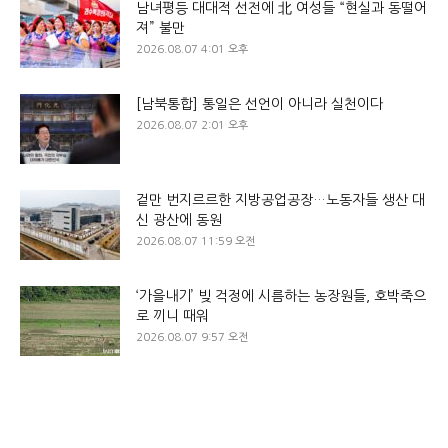
남녀평등 대대적 선전에 北 여성들 “현실과 동떨어
져” 불만
2026.08.07 4:01 오후
[남북통합] 통일은 선언이 아니라 실천이다
2026.08.07 2:01 오후
겉만 번지르르한 지방공업공장…노동자들 생산 대
신 광산에 동원
2026.08.07 11:59 오전
‘가을내기’ 빚 걱정에 시름하는 농장원들, 호박죽으
로 끼니 때워
2026.08.07 9:57 오전