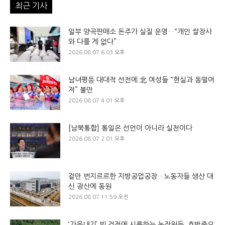
최근 기사
일부 양곡판매소 돈주가 실질 운영…“개인 쌀장사
와 다를 게 없다”
2026.08.07 6:03 오후
남녀평등 대대적 선전에 北 여성들 “현실과 동떨어
져” 불만
2026.08.07 4:01 오후
[남북통합] 통일은 선언이 아니라 실천이다
2026.08.07 2:01 오후
겉만 번지르르한 지방공업공장…노동자들 생산 대
신 광산에 동원
2026.08.07 11:59 오전
‘가을내기’ 빚 걱정에 시름하는 농장원들, 호박죽으