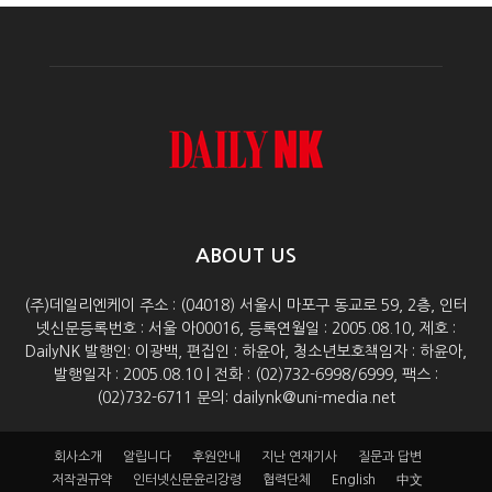
ABOUT US
(주)데일리엔케이 주소 : (04018) 서울시 마포구 동교로 59, 2층, 인터
넷신문등록번호 : 서울 아00016, 등록연월일 : 2005.08.10, 제호 :
DailyNK 발행인: 이광백, 편집인 : 하윤아, 청소년보호책임자 : 하윤아,
발행일자 : 2005.08.10 | 전화 : (02)732-6998/6999, 팩스 :
(02)732-6711 문의: dailynk@uni-media.net
회사소개
알립니다
후원안내
지난 연재기사
질문과 답변
저작권규약
인터넷신문윤리강령
협력단체
English
中文