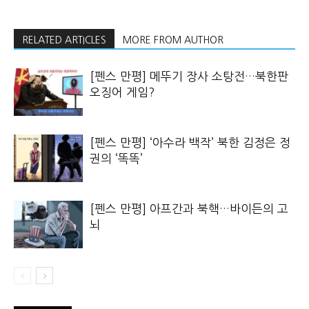
RELATED ARTICLES
MORE FROM AUTHOR
[펜스 만평] 메뚜기 장사 소탕전…북한판
오징어 게임?
[펜스 만평] ‘아수라 백작’ 북한 김정은 정
권의 ‘똑똑’
[펜스 만평] 아프간과 북핵…바이든의 고
뇌