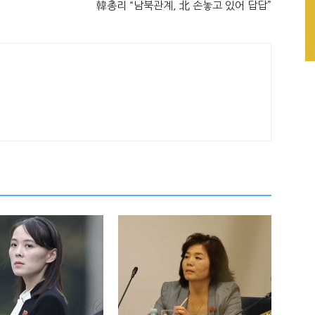
韓총리 “남북관계, 北 손놓고 있어 답답”