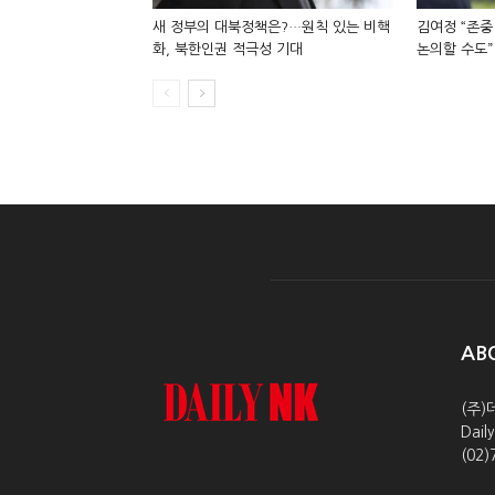
새 정부의 대북정책은?…원칙 있는 비핵
김여정 “존중
화, 북한인권 적극성 기대
논의할 수도”
AB
(주)
Dai
(02)