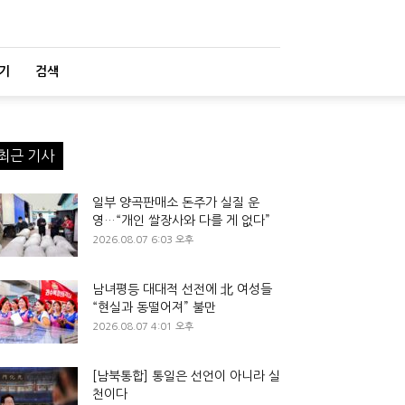
기
검색
최근 기사
일부 양곡판매소 돈주가 실질 운
영…“개인 쌀장사와 다를 게 없다”
2026.08.07 6:03 오후
남녀평등 대대적 선전에 北 여성들
“현실과 동떨어져” 불만
2026.08.07 4:01 오후
[남북통합] 통일은 선언이 아니라 실
천이다