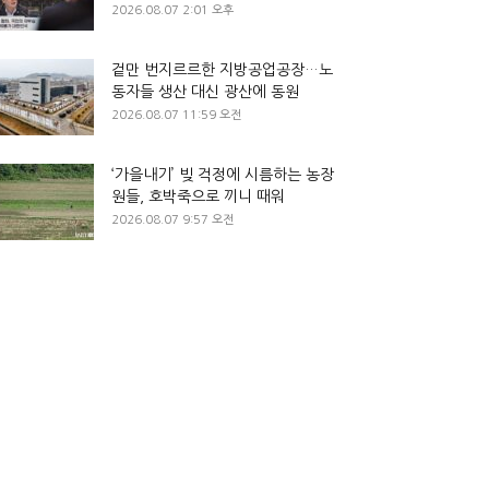
2026.08.07 2:01 오후
겉만 번지르르한 지방공업공장…노
동자들 생산 대신 광산에 동원
2026.08.07 11:59 오전
‘가을내기’ 빚 걱정에 시름하는 농장
원들, 호박죽으로 끼니 때워
2026.08.07 9:57 오전