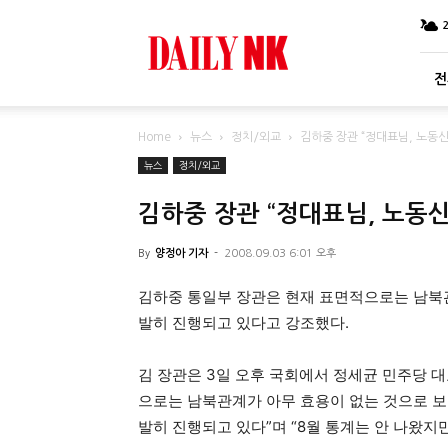
DailyNK
전
Home
뉴스
정치/외교
김하중 장관 “정대표님, 노동신
뉴스
정치/외교
김하중 장관 “정대표님, 노동신
By
양정아 기자
-
2008.09.03 6:01 오후
김하중 통일부 장관은 현재 표면적으로는 남북관
발히 진행되고 있다고 강조했다.
김 장관은 3일 오후 국회에서 정세균 민주당 대
으로는 남북관계가 아무 효용이 없는 것으로 보
발히 진행되고 있다”며 “8월 통계는 안 나왔지