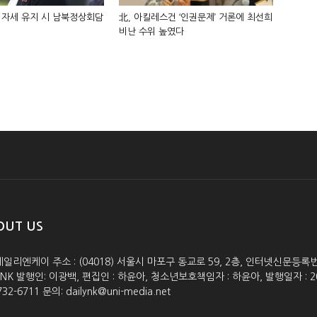
 자세 유지 시 남북정상회담
北, 아킬레스건 ‘인권문제’ 거론에 최선희
비난 수위 높였다
OUT US
데일리엔케이 주소 : (04018) 서울시 마포구 동교로 59, 2층, 인터넷신문등록번호 :
lyNK 발행인: 이광백, 편집인 : 하윤아, 청소년보호책임자 : 하윤아, 발행일자 : 2005.0
732-6711 문의: dailynk@uni-media.net