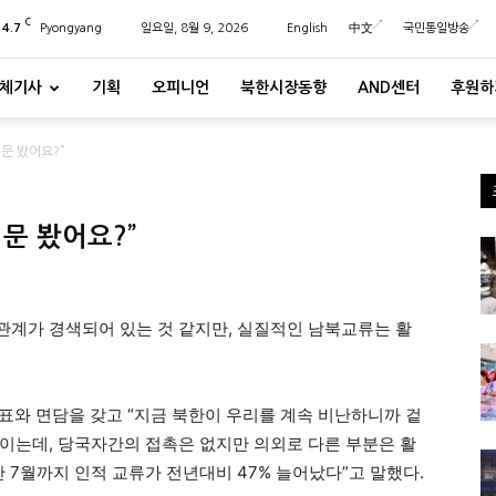
C
24.7
Pyongyang
일요일, 8월 9, 2026
English
中文
국민통일방송
체기사
기획
오피니언
북한시장동향
AND센터
후원하
문 봤어요?”
문 봤어요?”
계가 경색되어 있는 것 같지만, 실질적인 남북교류는 활
표와 면담을 갖고 “지금 북한이 우리를 계속 비난하니까 겉
이는데, 당국자간의 접촉은 없지만 의외로 다른 부분은 활
만 7월까지 인적 교류가 전년대비 47% 늘어났다”고 말했다.