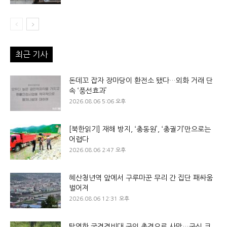
최근 기사
돈데꼬 잡자 장마당이 환전소 됐다…외화 거래 단
속 ‘풍선효과’
2026.08.06 5:06 오후
[북한읽기] 재해 방지, ‘총동원’, ‘총궐기’만으로는
어렵다
2026.08.06 2:47 오후
혜산청년역 앞에서 구루마꾼 무리 간 집단 패싸움
벌어져
2026.08.06 12:31 오후
탈영한 국경경비대 군인 총격으로 사망…군심 크