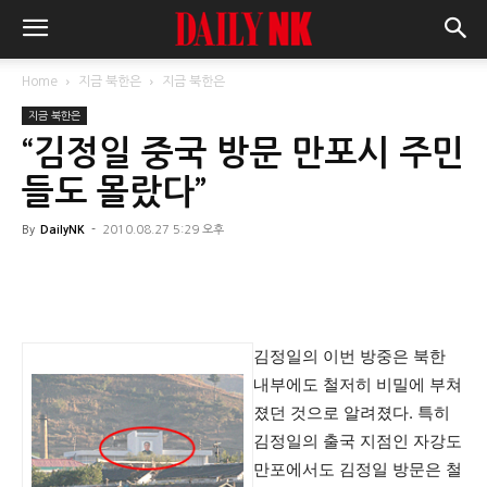
Home
지금 북한은
지금 북한은
지금 북한은
“김정일 중국 방문 만포시 주민
들도 몰랐다”
By
DailyNK
-
2010.08.27 5:29 오후
김정일의 이번 방중은 북한
내부에도 철저히 비밀에 부쳐
졌던 것으로 알려졌다. 특히
김정일의 출국 지점인 자강도
만포에서도 김정일 방문은 철