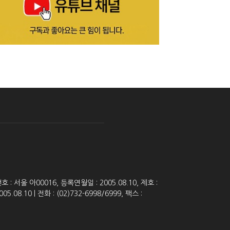
 서울 아00016, 등록연월일 : 2005.08.10, 제호 :
8.10 | 전화 : (02)732-6998/6999, 팩스 :