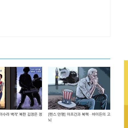
‘아수라 백작’ 북한 김정은 정
[펜스 만평] 아프간과 북핵…바이든의 고
뇌