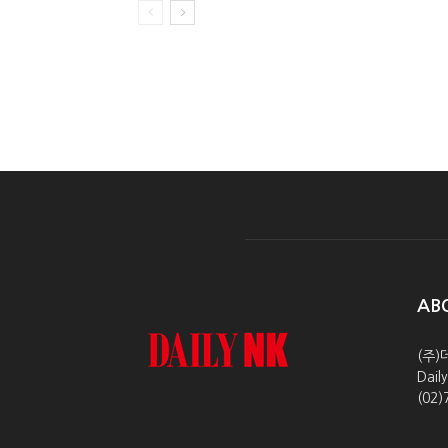
AB
(주)
Dai
(02)