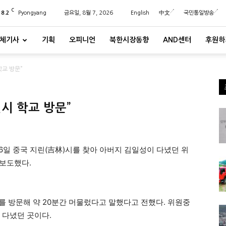
C
28.2
Pyongyang
금요일, 8월 7, 2026
English
中文
국민통일방송
체기사
기획
오피니언
북한시장동향
AND센터
후원하
학교 방문”
시 학교 방문”
6일 중국 지린(吉林)시를 찾아 아버지 김일성이 다녔던 위
 보도했다.
를 방문해 약 20분간 머물렀다고 말했다고 전했다. 위원중
 다녔던 곳이다.