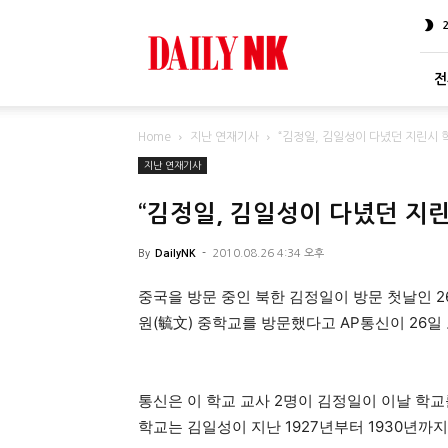
DailyNK
전
Home
지난 연재기사
“김정일, 김일성이 다녔던 지린시 
지난 연재기사
“김정일, 김일성이 다녔던 지린
By
DailyNK
-
2010.08.26 4:34 오후
중국을 방문 중인 북한 김정일이 방문 첫날인 2
원(毓文) 중학교를 방문했다고 AP통신이 26일
통신은 이 학교 교사 2명이 김정일이 이날 학교
학교는 김일성이 지난 1927년부터 1930년까지