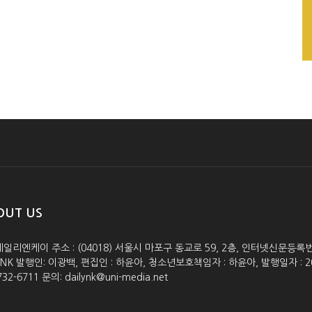
OUT US
데일리엔케이 주소 : (04018) 서울시 마포구 동교로 59, 2층, 인터넷신문등록번호 :
lyNK 발행인: 이광백, 편집인 : 하윤아, 청소년보호책임자 : 하윤아, 발행일자 : 2005.0
732-6711 문의: dailynk@uni-media.net