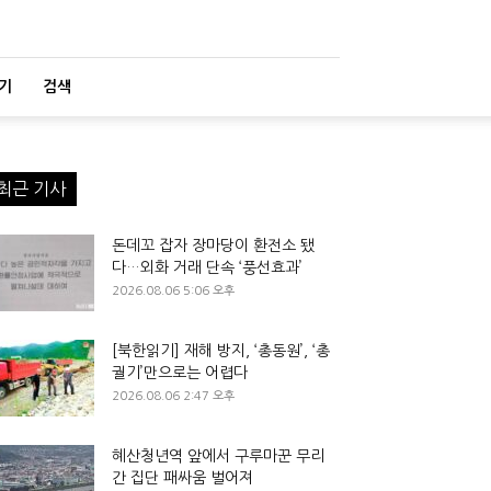
기
검색
최근 기사
돈데꼬 잡자 장마당이 환전소 됐
다…외화 거래 단속 ‘풍선효과’
2026.08.06 5:06 오후
[북한읽기] 재해 방지, ‘총동원’, ‘총
궐기’만으로는 어렵다
2026.08.06 2:47 오후
혜산청년역 앞에서 구루마꾼 무리
간 집단 패싸움 벌어져