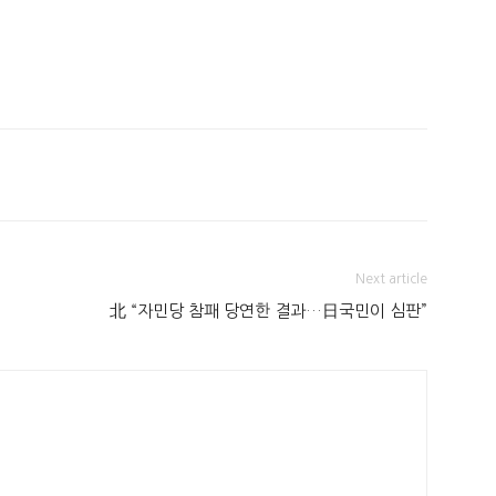
Next article
北 “자민당 참패 당연한 결과…日국민이 심판”