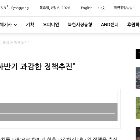
C
35.3
Pyongyang
목요일, 8월 6, 2026
English
中文
국민통일방송
체기사
기획
오피니언
북한시장동향
AND센터
후원하
 과감한 정책추진”
하반기 과감한 정책추진”
조치를 바탕으로 하반기 한층 과감해진 대내외 정책을 추진