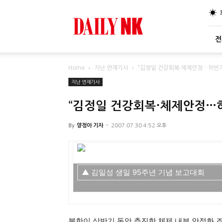
DailyNK
전
Home
지난 연재기사
“김정일 건강회복·체제안정…하반기
지난 연재기사
“김정일 건강회복·체제안정…
By
양정아 기자
-
2007.07.30 4:52 오후
▲ 김일성 생일 95주년 기념 보고대회
북한이 상반기 동안 추진한 체제 내부 안정화 