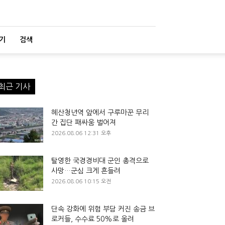
기
검색
최근 기사
혜산청년역 앞에서 구루마꾼 무리
간 집단 패싸움 벌어져
2026.08.06 12:31 오후
탈영한 국경경비대 군인 총격으로
사망…군심 크게 흔들려
2026.08.06 10:15 오전
단속 강화에 위험 부담 커진 송금 브
로커들, 수수료 50%로 올려