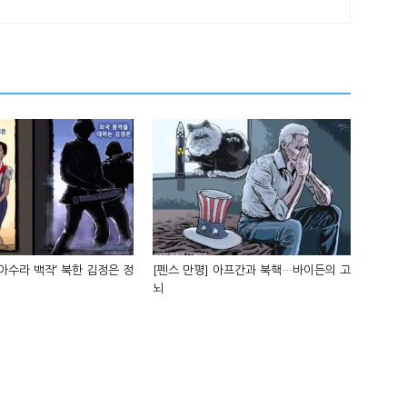
‘아수라 백작’ 북한 김정은 정
[펜스 만평] 아프간과 북핵…바이든의 고
뇌