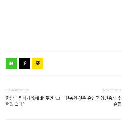
Previous article
Next article
함남 대량아사說에 北 주민 “그
현충원 찾은 유엔군 참전용사 후
런일 없다”
손들