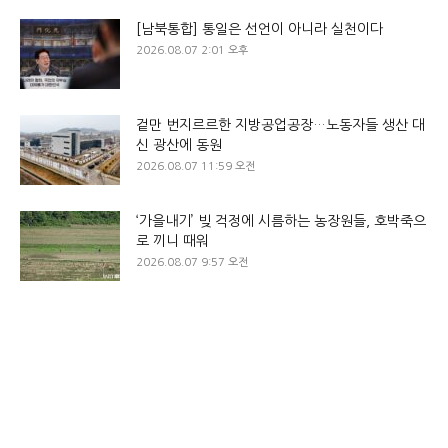
[남북통합] 통일은 선언이 아니라 실천이다
2026.08.07 2:01 오후
겉만 번지르르한 지방공업공장…노동자들 생산 대
신 광산에 동원
2026.08.07 11:59 오전
‘가을내기’ 빚 걱정에 시름하는 농장원들, 호박죽으
로 끼니 때워
2026.08.07 9:57 오전