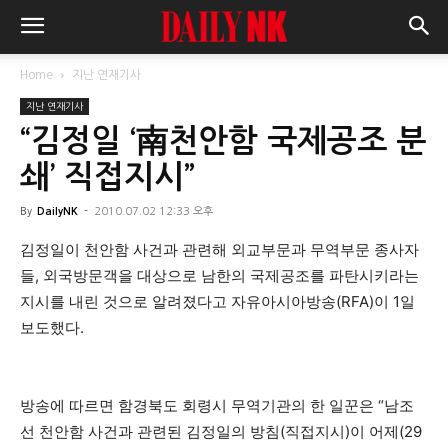
Home
지난 연재기사
지난 연재기사
“김정일 ‘南천안함 국제공조 분
쇄’ 직접지시”
By
DailyNK
-
2010.07.02 12:33 오후
김정일이 천안함 사건과 관련해 외교부문과 무역부문 종사자
들, 외국방문객을 대상으로 남한의 국제공조를 파탄시키라는
지시를 내린 것으로 알려졌다고 자유아시아방송(RFA)이 1일
보도했다.
방송에 따르면 함경북도 회령시 무역기관의 한 일꾼은 “남조
선 천안함 사건과 관련된 김정일의 방침(직접지시)이 어제(29