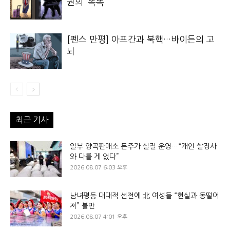
권의 ‘똑똑’
[펜스 만평] 아프간과 북핵…바이든의 고
뇌
최근 기사
일부 양곡판매소 돈주가 실질 운영…“개인 쌀장사
와 다를 게 없다”
2026.08.07 6:03 오후
남녀평등 대대적 선전에 北 여성들 “현실과 동떨어
져” 불만
2026.08.07 4:01 오후