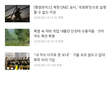
[평양포커스] 북한 DMZ 공사, ‘국경화’만으로 설명
할 수 없는 이유
2026.08.10 12:32 오후
폭염 속 야외 작업 내몰린 단련대 수용자들…쓰러
져도 폭언·폭행
2026.08.10 10:14 오전
“내 자식 사지로 못 보내”…가을 초모 앞두고 입대
회피 비리 기승
2026.08.10 7:56 오전