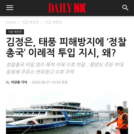
Home
지금 북한은
지금 북한은
지금 북한은
김정은, 태풍 피해방지에 ‘정찰
총국’ 이례적 투입 지시, 왜?
정찰총국 비밀 엄수 목적 자체 수호 하달...평양도 주둔 부대
동원해 주유소·연유창고 수호 주력
By
이상용 기자
-
2020.08.27 10:33 오전