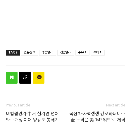
TAGS
연유창고
후방총국
정찰총국
주유소
초대소
Previous article
Next article
비법월경자 中서 삼지연 넘어
국산화·자력갱생 강조하더니…
와…개성 이어 양강도 봉쇄?
金 노작은 美 ‘MS워드’로 제작