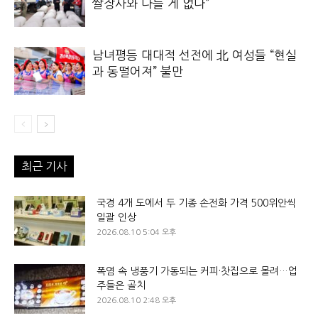
쌀장사와 다를 게 없다”
남녀평등 대대적 선전에 北 여성들 “현실
과 동떨어져” 불만
최근 기사
국경 4개 도에서 두 기종 손전화 가격 500위안씩
일괄 인상
2026.08.10 5:04 오후
폭염 속 냉풍기 가동되는 커피·찻집으로 몰려…업
주들은 골치
2026.08.10 2:48 오후