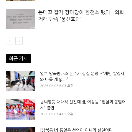
돈데꼬 잡자 장마당이 환전소 됐다…외화
거래 단속 ‘풍선효과’
최근 기사
일부 양곡판매소 돈주가 실질 운영…“개인 쌀장사
와 다를 게 없다”
2026.08.07 6:03 오후
남녀평등 대대적 선전에 北 여성들 “현실과 동떨어
져” 불만
2026.08.07 4:01 오후
[남북통합] 통일은 선언이 아니라 실천이다