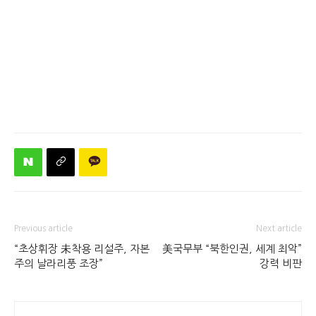
Previous article
Next article
“초상휘장 未착용 리설주, 자본
美국무부 “북한인권, 세계 최악”
주의 날라리풍 조장”
강력 비판